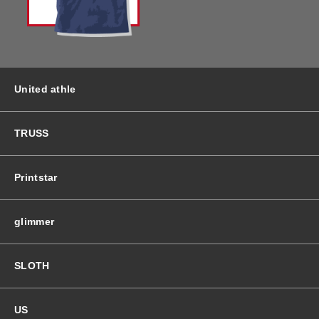
バッグ＆Other
ニット帽
プリント加工オプション
ハット
ポロシャツ
United athle
ロングスリーブ
バッグ＆Other
TRUSS
プリント加工オプション
Printstar
ポロシャツ
glimmer
ロングスリーブ
SLOTH
新着商品
US