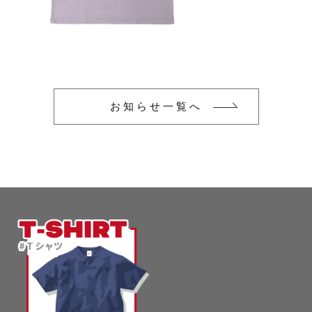
glimmer
US
その他
SLOTH
在庫あり
セール
Tシャツ
並び順
スポーツウェア（ドライ）
US
お知らせ一覧へ
スウェット
Tシャツ
ジャケット＆シャツ
スポーツウェア（ドライ）
キャップ
スウェット
ニット帽
ジャケット＆シャツ
ハット
キャップ