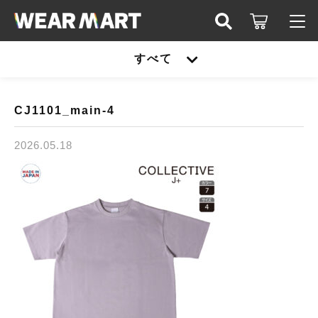
キーワード検索
すべて
ログイン / 会員登録
すべて
お知らせ
CJ1101_main-4
こだわり検索
United athle
2026.05.18
お気に入り
親カテゴリ
TRUSS
United athle
Printstar
子カテゴリ
TRUSS
glimmer
Printstar
価格帯
SLOTH
～