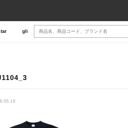
star
glimmer
SLOTH
US
Tシャツ
子カテゴリ
J1104_3
6.05.18
その他
在庫あり
セ