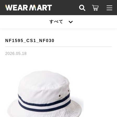
キーワード検索
すべて
ログイン / 会員登録
すべて
お知らせ
NF1595_CS1_NF030
こだわり検索
United athle
2026.05.18
お気に入り
親カテゴリ
TRUSS
United athle
Printstar
子カテゴリ
TRUSS
glimmer
Printstar
価格帯
SLOTH
～