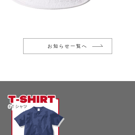
glimmer
US
その他
SLOTH
在庫あり
セール
Tシャツ
並び順
スポーツウェア（ドライ）
US
お知らせ一覧へ
スウェット
Tシャツ
ジャケット＆シャツ
スポーツウェア（ドライ）
キャップ
スウェット
ニット帽
ジャケット＆シャツ
ハット
キャップ