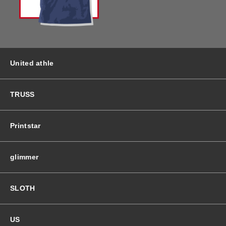
バッグ＆Other
ニット帽
プリント加工オプション
ハット
ポロシャツ
United athle
ロングスリーブ
バッグ＆Other
TRUSS
プリント加工オプション
Printstar
ポロシャツ
glimmer
ロングスリーブ
SLOTH
新着商品
US