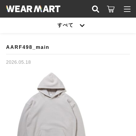
キーワード検索
すべて
ログイン / 会員登録
すべて
お知らせ
AARF498_main
こだわり検索
United athle
2026.05.18
お気に入り
親カテゴリ
TRUSS
United athle
Printstar
子カテゴリ
TRUSS
glimmer
Printstar
価格帯
SLOTH
～