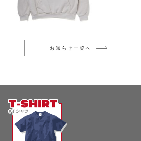
glimmer
US
その他
SLOTH
在庫あり
セール
Tシャツ
並び順
スポーツウェア（ドライ）
US
お知らせ一覧へ
スウェット
Tシャツ
ジャケット＆シャツ
スポーツウェア（ドライ）
キャップ
スウェット
ニット帽
ジャケット＆シャツ
ハット
キャップ