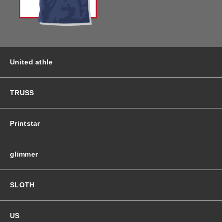
バッグ＆Other
ニット帽
プリント加工オプション
ハット
ポロシャツ
United athle
ロングスリーブ
バッグ＆Other
TRUSS
プリント加工オプション
Printstar
ポロシャツ
glimmer
ロングスリーブ
SLOTH
新着商品
US