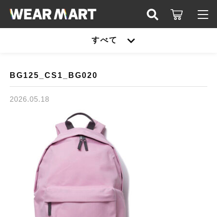
キーワード検索
すべて
ログイン / 会員登録
すべて
お知らせ
BG125_CS1_BG020
こだわり検索
United athle
2026.05.18
お気に入り
親カテゴリ
TRUSS
United athle
Printstar
子カテゴリ
TRUSS
glimmer
Printstar
価格帯
SLOTH
～