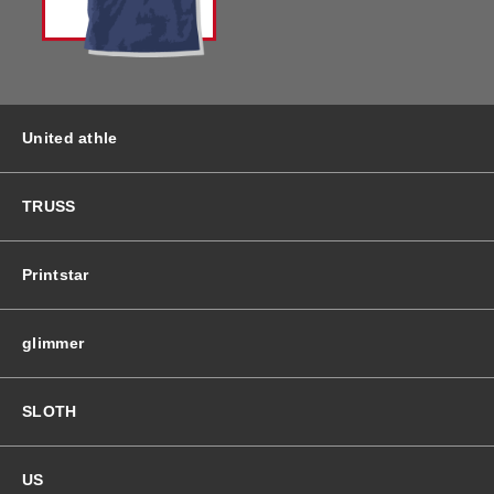
バッグ＆Other
ニット帽
プリント加工オプション
ハット
ポロシャツ
United athle
ロングスリーブ
バッグ＆Other
TRUSS
プリント加工オプション
Printstar
ポロシャツ
glimmer
ロングスリーブ
SLOTH
新着商品
US