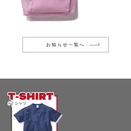
glimmer
US
その他
SLOTH
在庫あり
セール
Tシャツ
並び順
スポーツウェア（ドライ）
US
お知らせ一覧へ
スウェット
Tシャツ
ジャケット＆シャツ
スポーツウェア（ドライ）
キャップ
スウェット
ニット帽
ジャケット＆シャツ
ハット
キャップ