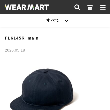
キーワード検索
すべて
ログイン / 会員登録
すべて
お知らせ
FL6145R_main
こだわり検索
United athle
2026.05.18
お気に入り
親カテゴリ
TRUSS
United athle
Printstar
子カテゴリ
TRUSS
glimmer
Printstar
価格帯
SLOTH
～