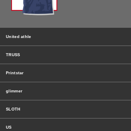
バッグ＆Other
ニット帽
プリント加工オプション
ハット
ポロシャツ
United athle
ロングスリーブ
バッグ＆Other
TRUSS
プリント加工オプション
Printstar
ポロシャツ
glimmer
ロングスリーブ
SLOTH
新着商品
US