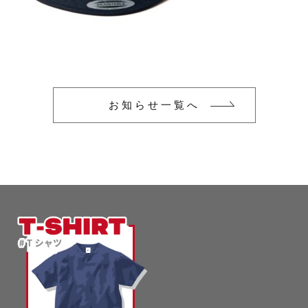
glimmer
US
その他
SLOTH
在庫あり
セール
Tシャツ
並び順
スポーツウェア（ドライ）
US
お知らせ一覧へ
スウェット
Tシャツ
ジャケット＆シャツ
スポーツウェア（ドライ）
キャップ
スウェット
ニット帽
ジャケット＆シャツ
ハット
キャップ