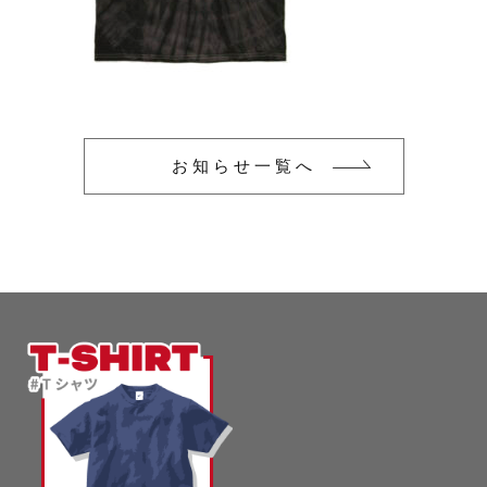
glimmer
US
その他
SLOTH
在庫あり
セール
Tシャツ
並び順
スポーツウェア（ドライ）
US
お知らせ一覧へ
スウェット
Tシャツ
ジャケット＆シャツ
スポーツウェア（ドライ）
キャップ
スウェット
ニット帽
ジャケット＆シャツ
ハット
キャップ