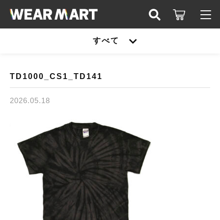
キーワード検索
すべて
ログイン / 会員登録
すべて
お知らせ
TD1000_CS1_TD141
こだわり検索
United athle
2026.05.18
お気に入り
親カテゴリ
TRUSS
United athle
Printstar
子カテゴリ
TRUSS
glimmer
Printstar
価格帯
SLOTH
～