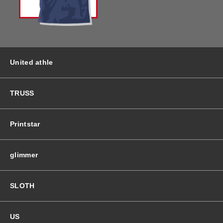
バッグ＆Other
ニット帽
プリント加工オプション
ハット
ポロシャツ
United athle
ロングスリーブ
バッグ＆Other
TRUSS
プリント加工オプション
Printstar
ポロシャツ
glimmer
ロングスリーブ
SLOTH
新着商品
US