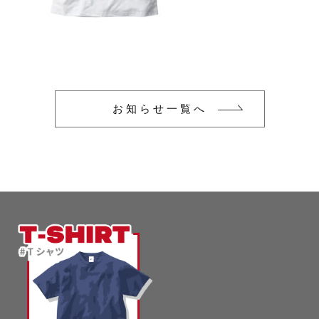
glimmer
US
その他
SLOTH
在庫あり
セール
Tシャツ
並び順
スポーツウェア（ドライ）
US
お知らせ一覧へ
スウェット
Tシャツ
ジャケット＆シャツ
スポーツウェア（ドライ）
キャップ
スウェット
ニット帽
ジャケット＆シャツ
ハット
キャップ