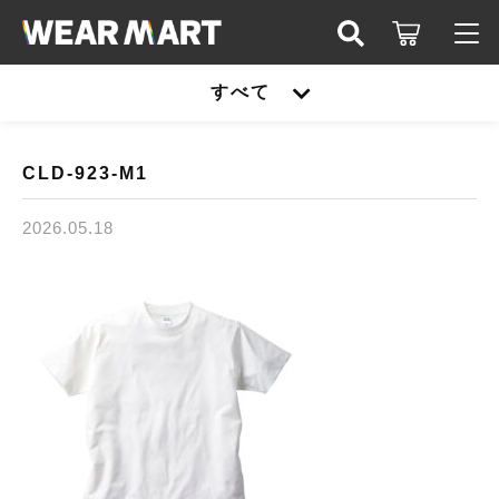
キーワード検索
すべて
ログイン / 会員登録
すべて
お知らせ
CLD-923-M1
こだわり検索
United athle
2026.05.18
お気に入り
親カテゴリ
TRUSS
United athle
Printstar
子カテゴリ
TRUSS
glimmer
Printstar
価格帯
SLOTH
～