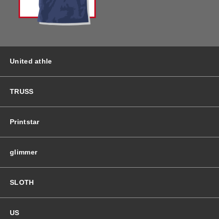
バッグ＆Other
ニット帽
プリント加工オプション
ハット
ポロシャツ
United athle
ロングスリーブ
バッグ＆Other
TRUSS
プリント加工オプション
Printstar
ポロシャツ
glimmer
ロングスリーブ
SLOTH
新着商品
US