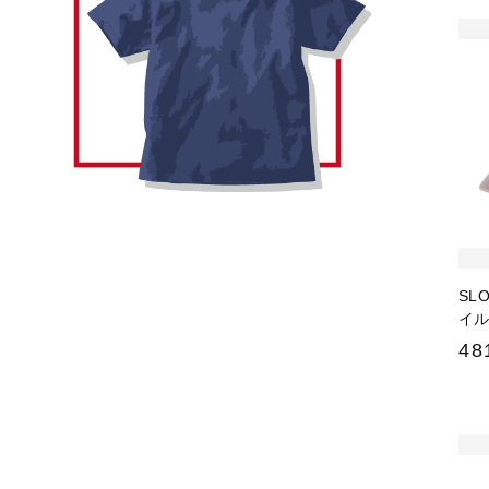
SL
イ
48