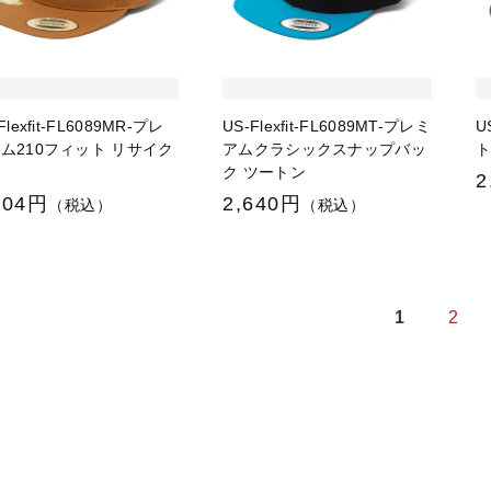
Flexfit-FL6089MR-プレ
US-Flexfit-FL6089MT-プレミ
U
ム210フィット リサイク
アムクラシックスナップバッ
ク ツートン
2
904円
2,640円
（税込）
（税込）
1
2