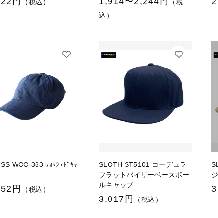
122円
1,914〜2,244円
2
（税込）
（税
込）
SS WCC-363 ｳｫｯｼｭﾄﾞｷｬ
SLOTH ST5101 コーデュラ
S
フラットバイザーベースボー
ルキャップ
452円
3
（税込）
3,017円
（税込）