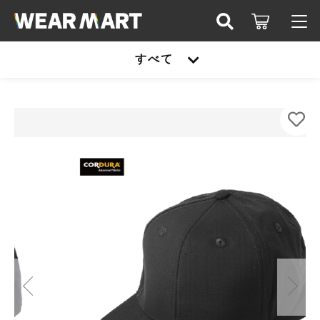
カートに商品を追加しました
キーワード検索
すべて
ログイン / 会員登録
SLOTH ST5101R コーデュラ フラットバイザー
すべて
ベースボールキャップ
お知らせ
COLOR
こだわり検索
United athle
SIZE
お気に入り
親カテゴリ
数量
TRUSS
（税込）
United athle
Printstar
子カテゴリ
TRUSS
glimmer
ショッピングを続ける
Printstar
価格帯
SLOTH
～