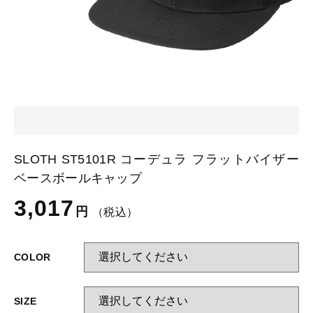
カートを確認する
glimmer
US
その他
SLOTH
在庫あり
セール
Tシャツ
並び順
スポーツウェア（ドライ）
US
スウェット
Tシャツ
SLOTH ST5101R コーデュラ フラットバイザー
ジャケット＆シャツ
ベースボールキャップ
スポーツウェア（ドライ）
3,017
キャップ
円
（税込）
スウェット
ニット帽
COLOR
ジャケット＆シャツ
ハット
SIZE
キャップ