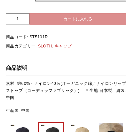
バッグ＆Other
ニット帽
カートに入れる
S
プリント加工オプション
L
O
ハット
ポロシャツ
商品コード:
ST5101R
T
H
商品カテゴリー:
SLOTH
,
キャップ
S
ロングスリーブ
バッグ＆Other
T
5
商品説明
1
プリント加工オプション
0
1
素材: 綿60%・ナイロン40％(オーガニック綿／ナイロンリップ
R
ポロシャツ
ストップ（コーデュラファブリック）) ＊生地:日本製、縫製:
コ
中国
ー
デ
ロングスリーブ
生産国: 中国
ュ
ラ
フ
新着商品
ラ