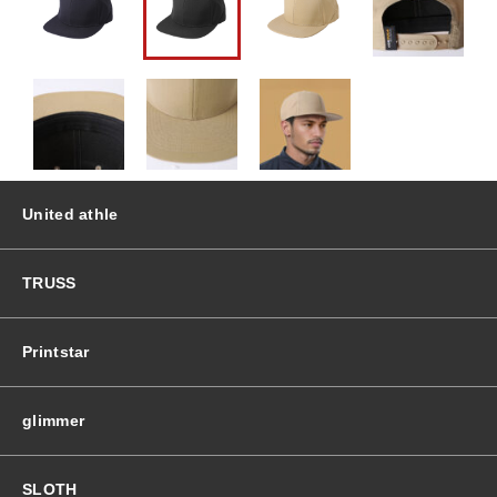
ッ
ト
おすすめ商品
バ
イ
ザ
セール商品
ー
ベ
ー
ランキング
ス
United athle
ボ
ー
スタイルブック
ル
TRUSS
キ
ャ
ショッピングガイド
ッ
Printstar
プ
個
お知らせ
glimmer
ブログ
SLOTH