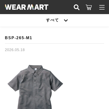
キーワード検索
すべて
ログイン / 会員登録
すべて
お知らせ
BSP-265-M1
こだわり検索
United athle
2026.05.18
お気に入り
親カテゴリ
TRUSS
United athle
Printstar
子カテゴリ
TRUSS
glimmer
Printstar
価格帯
SLOTH
～