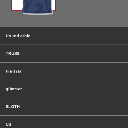
バッグ＆Other
ニット帽
プリント加工オプション
ハット
ポロシャツ
United athle
ロングスリーブ
バッグ＆Other
TRUSS
プリント加工オプション
Printstar
ポロシャツ
glimmer
ロングスリーブ
SLOTH
新着商品
US