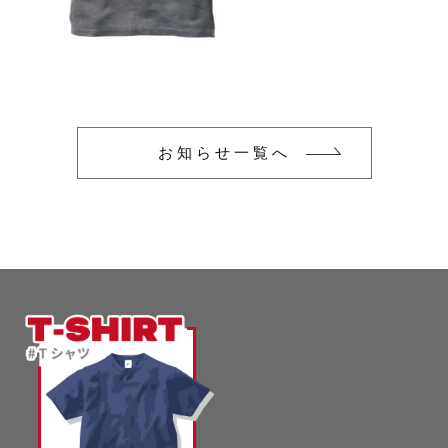
glimmer
US
その他
SLOTH
在庫あり
セール
Tシャツ
並び順
スポーツウェア（ドライ）
US
お知らせ一覧へ
スウェット
Tシャツ
ジャケット＆シャツ
スポーツウェア（ドライ）
キャップ
スウェット
ニット帽
ジャケット＆シャツ
ハット
キャップ