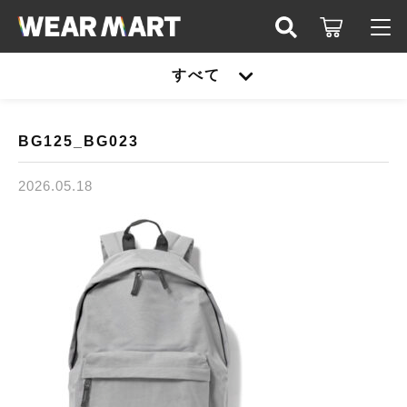
キーワード検索
すべて
ログイン / 会員登録
すべて
お知らせ
BG125_BG023
こだわり検索
United athle
2026.05.18
お気に入り
親カテゴリ
TRUSS
United athle
Printstar
子カテゴリ
TRUSS
glimmer
Printstar
価格帯
SLOTH
～