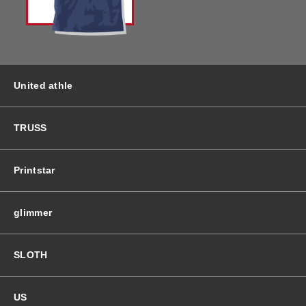
バッグ＆Other
ニット帽
プリント加工オプション
ハット
ポロシャツ
United athle
ロングスリーブ
バッグ＆Other
TRUSS
プリント加工オプション
Printstar
ポロシャツ
glimmer
ロングスリーブ
SLOTH
新着商品
US