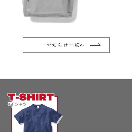
glimmer
US
その他
SLOTH
在庫あり
セール
Tシャツ
並び順
スポーツウェア（ドライ）
US
お知らせ一覧へ
スウェット
Tシャツ
ジャケット＆シャツ
スポーツウェア（ドライ）
キャップ
スウェット
ニット帽
ジャケット＆シャツ
ハット
キャップ