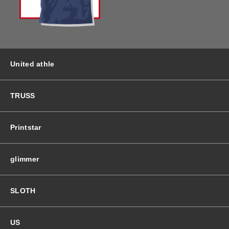
バッグ＆Other
ニット帽
プリント加工オプション
ハット
ポロシャツ
United athle
ロングスリーブ
バッグ＆Other
TRUSS
プリント加工オプション
Printstar
ポロシャツ
glimmer
ロングスリーブ
SLOTH
新着商品
US