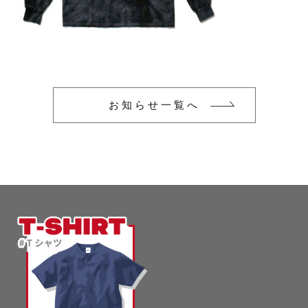
glimmer
US
その他
SLOTH
在庫あり
セール
Tシャツ
並び順
スポーツウェア（ドライ）
US
お知らせ一覧へ
スウェット
Tシャツ
ジャケット＆シャツ
スポーツウェア（ドライ）
キャップ
スウェット
ニット帽
ジャケット＆シャツ
ハット
キャップ