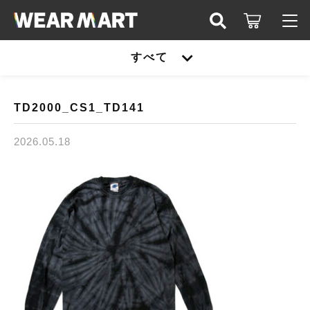
キーワード検索
すべて
ログイン / 会員登録
すべて
お知らせ
TD2000_CS1_TD141
こだわり検索
United athle
2026.05.18
お気に入り
親カテゴリ
TRUSS
United athle
Printstar
子カテゴリ
TRUSS
glimmer
Printstar
価格帯
SLOTH
～