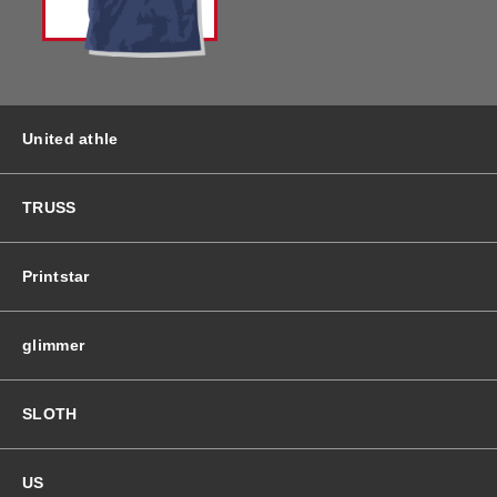
バッグ＆Other
ニット帽
プリント加工オプション
ハット
ポロシャツ
United athle
ロングスリーブ
バッグ＆Other
TRUSS
プリント加工オプション
Printstar
ポロシャツ
glimmer
ロングスリーブ
SLOTH
新着商品
US