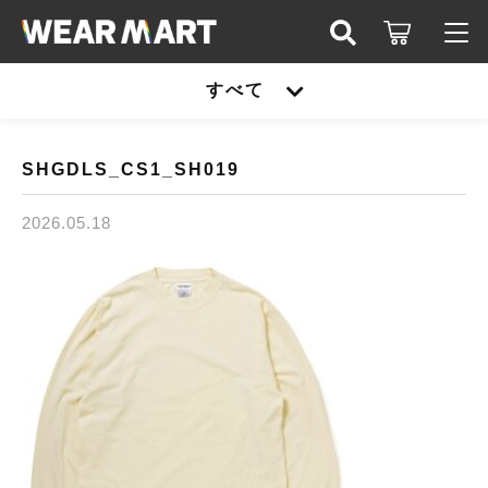
キーワード検索
すべて
ログイン / 会員登録
すべて
お知らせ
SHGDLS_CS1_SH019
こだわり検索
United athle
2026.05.18
お気に入り
親カテゴリ
TRUSS
United athle
Printstar
子カテゴリ
TRUSS
glimmer
Printstar
価格帯
SLOTH
～