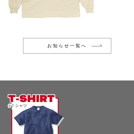
glimmer
US
その他
SLOTH
在庫あり
セール
Tシャツ
並び順
スポーツウェア（ドライ）
US
お知らせ一覧へ
スウェット
Tシャツ
ジャケット＆シャツ
スポーツウェア（ドライ）
キャップ
スウェット
ニット帽
ジャケット＆シャツ
ハット
キャップ