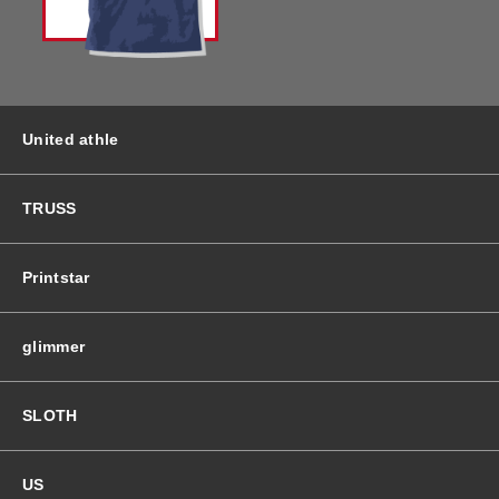
バッグ＆Other
ニット帽
プリント加工オプション
ハット
ポロシャツ
United athle
ロングスリーブ
バッグ＆Other
TRUSS
プリント加工オプション
Printstar
ポロシャツ
glimmer
ロングスリーブ
SLOTH
新着商品
US