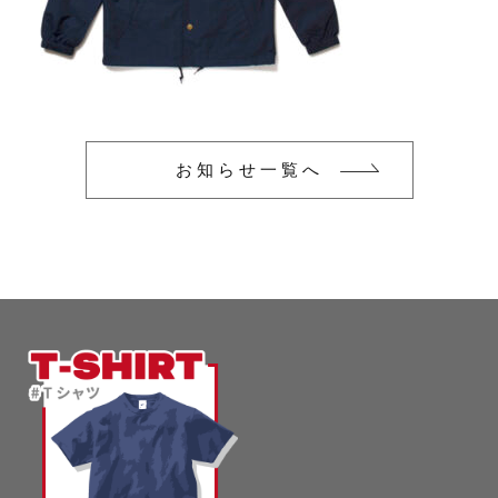
glimmer
US
その他
SLOTH
在庫あり
セール
Tシャツ
並び順
スポーツウェア（ドライ）
US
お知らせ一覧へ
スウェット
Tシャツ
ジャケット＆シャツ
スポーツウェア（ドライ）
キャップ
スウェット
ニット帽
ジャケット＆シャツ
ハット
キャップ