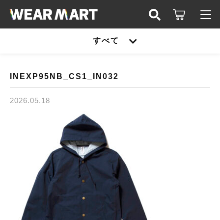
キーワード検索
すべて
ログイン / 会員登録
すべて
お知らせ
INEXP95NB_CS1_IN032
こだわり検索
United athle
2026.05.18
お気に入り
親カテゴリ
TRUSS
United athle
Printstar
子カテゴリ
TRUSS
glimmer
Printstar
価格帯
SLOTH
～