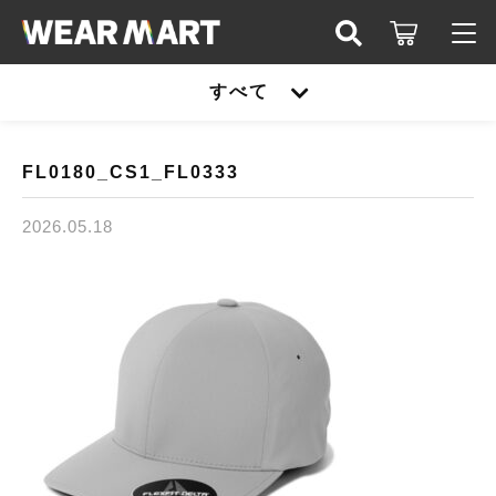
キーワード検索
すべて
ログイン / 会員登録
すべて
お知らせ
FL0180_CS1_FL0333
こだわり検索
United athle
2026.05.18
お気に入り
親カテゴリ
TRUSS
United athle
Printstar
子カテゴリ
TRUSS
glimmer
Printstar
価格帯
SLOTH
～