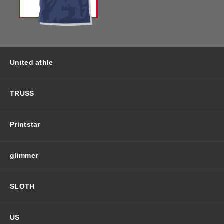
バッグ＆Other
ニット帽
プリント加工オプション
ハット
ポロシャツ
United athle
ロングスリーブ
バッグ＆Other
TRUSS
プリント加工オプション
Printstar
ポロシャツ
glimmer
ロングスリーブ
SLOTH
新着商品
US