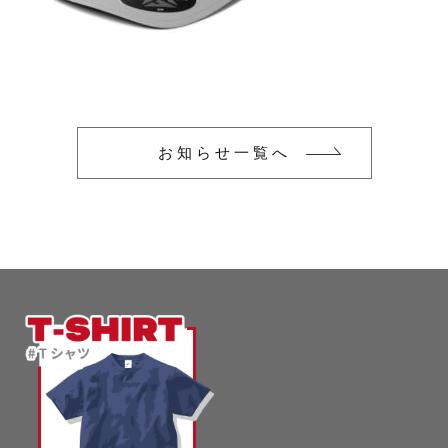
glimmer
US
その他
SLOTH
在庫あり
セール
Tシャツ
並び順
スポーツウェア（ドライ）
US
お知らせ一覧へ
スウェット
Tシャツ
ジャケット＆シャツ
スポーツウェア（ドライ）
キャップ
スウェット
ニット帽
ジャケット＆シャツ
ハット
キャップ