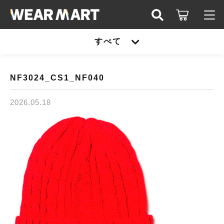
キーワード検索
すべて
ログイン / 会員登録
すべて
お知らせ
NF3024_CS1_NF040
こだわり検索
United athle
2026.05.18
お気に入り
親カテゴリ
TRUSS
United athle
Printstar
子カテゴリ
TRUSS
glimmer
Printstar
価格帯
SLOTH
～