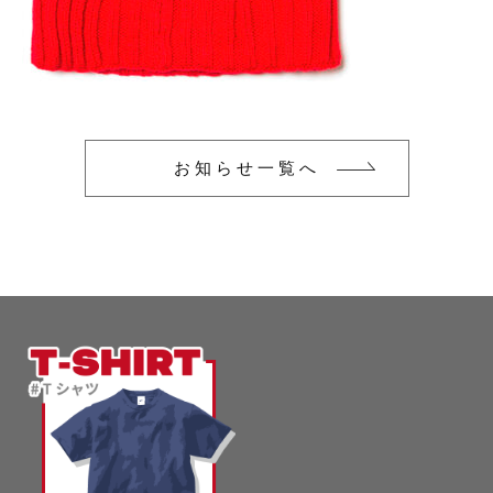
glimmer
US
その他
SLOTH
在庫あり
セール
Tシャツ
並び順
スポーツウェア（ドライ）
US
お知らせ一覧へ
スウェット
Tシャツ
ジャケット＆シャツ
スポーツウェア（ドライ）
キャップ
スウェット
ニット帽
ジャケット＆シャツ
ハット
キャップ