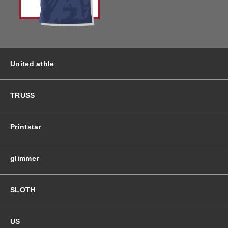
バッグ＆Other
ニット帽
プリント加工オプション
ハット
ポロシャツ
United athle
ロングスリーブ
バッグ＆Other
TRUSS
プリント加工オプション
Printstar
ポロシャツ
glimmer
ロングスリーブ
SLOTH
新着商品
US