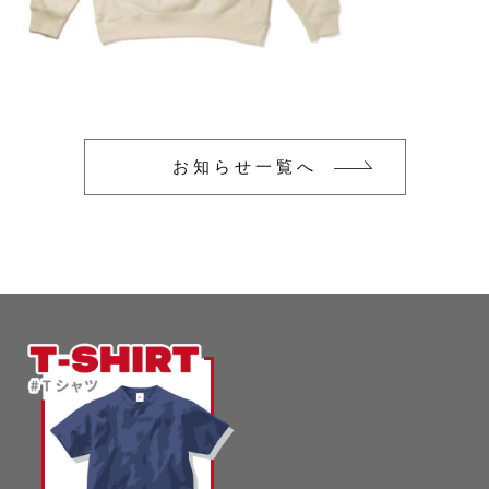
glimmer
US
その他
SLOTH
在庫あり
セール
Tシャツ
並び順
スポーツウェア（ドライ）
US
お知らせ一覧へ
スウェット
Tシャツ
ジャケット＆シャツ
スポーツウェア（ドライ）
キャップ
スウェット
ニット帽
ジャケット＆シャツ
ハット
キャップ