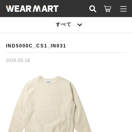
キーワード検索
すべて
ログイン / 会員登録
すべて
お知らせ
IND5000C_CS1_IN031
こだわり検索
United athle
2026.05.18
お気に入り
親カテゴリ
TRUSS
United athle
Printstar
子カテゴリ
TRUSS
glimmer
Printstar
価格帯
SLOTH
～