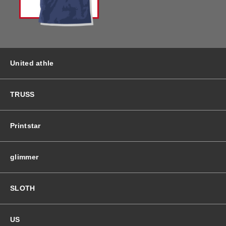
バッグ＆Other
ニット帽
プリント加工オプション
ハット
ポロシャツ
United athle
ロングスリーブ
バッグ＆Other
TRUSS
プリント加工オプション
Printstar
ポロシャツ
glimmer
ロングスリーブ
SLOTH
新着商品
US