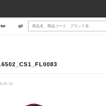
star
glimmer
SLOTH
US
Tシャツ
子カテゴリ
L6502_CS1_FL0083
6.05.18
その他
在庫あり
セ