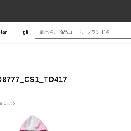
star
glimmer
SLOTH
US
Tシャツ
子カテゴリ
D8777_CS1_TD417
6.05.18
その他
在庫あり
セ