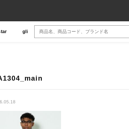
star
glimmer
SLOTH
US
Tシャツ
子カテゴリ
A1304_main
6.05.18
その他
在庫あり
セ