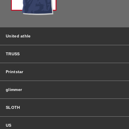
バッグ＆Other
ニット帽
プリント加工オプション
ハット
ポロシャツ
United athle
ロングスリーブ
バッグ＆Other
TRUSS
プリント加工オプション
Printstar
ポロシャツ
glimmer
ロングスリーブ
SLOTH
新着商品
US