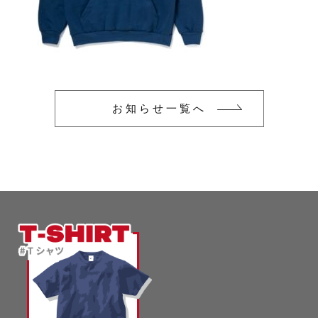
glimmer
US
その他
SLOTH
在庫あり
セール
Tシャツ
並び順
スポーツウェア（ドライ）
US
お知らせ一覧へ
スウェット
Tシャツ
ジャケット＆シャツ
スポーツウェア（ドライ）
キャップ
スウェット
ニット帽
ジャケット＆シャツ
ハット
キャップ