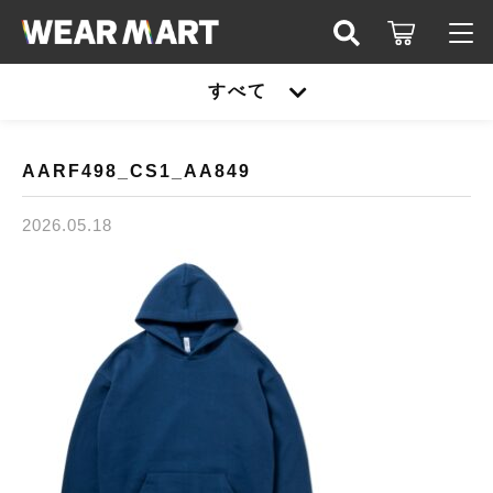
キーワード検索
すべて
ログイン / 会員登録
すべて
お知らせ
AARF498_CS1_AA849
こだわり検索
United athle
2026.05.18
お気に入り
親カテゴリ
TRUSS
United athle
Printstar
子カテゴリ
TRUSS
glimmer
Printstar
価格帯
SLOTH
～