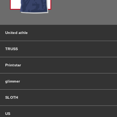
バッグ＆Other
ニット帽
プリント加工オプション
ハット
ポロシャツ
United athle
ロングスリーブ
バッグ＆Other
TRUSS
プリント加工オプション
Printstar
ポロシャツ
glimmer
ロングスリーブ
SLOTH
新着商品
US