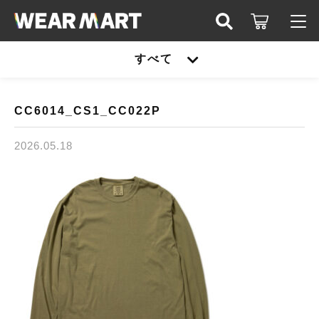
キーワード検索
すべて
ログイン / 会員登録
すべて
お知らせ
CC6014_CS1_CC022P
こだわり検索
United athle
2026.05.18
お気に入り
親カテゴリ
TRUSS
United athle
Printstar
子カテゴリ
TRUSS
glimmer
Printstar
価格帯
SLOTH
～