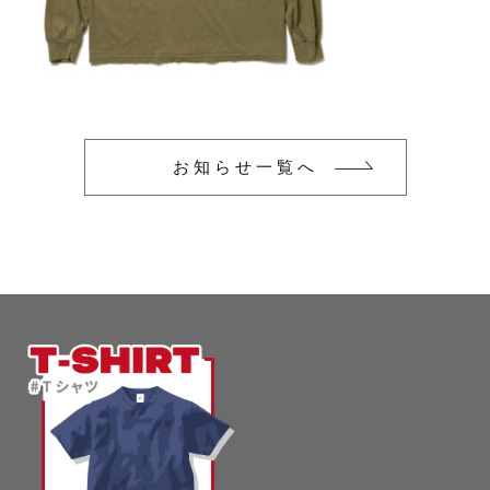
glimmer
US
その他
SLOTH
在庫あり
セール
Tシャツ
並び順
スポーツウェア（ドライ）
US
お知らせ一覧へ
スウェット
Tシャツ
ジャケット＆シャツ
スポーツウェア（ドライ）
キャップ
スウェット
ニット帽
ジャケット＆シャツ
ハット
キャップ