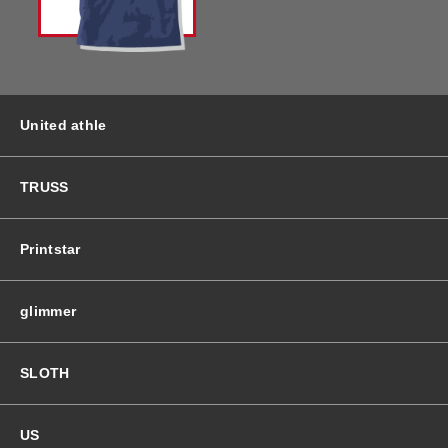
バッグ＆Other
ニット帽
プリント加工オプション
ハット
ポロシャツ
United athle
ロングスリーブ
バッグ＆Other
TRUSS
プリント加工オプション
Printstar
ポロシャツ
glimmer
ロングスリーブ
SLOTH
新着商品
US