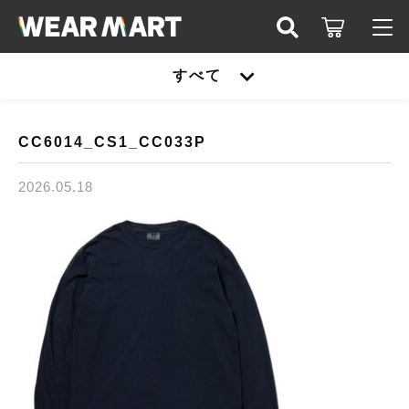
キーワード検索
すべて
ログイン / 会員登録
すべて
お知らせ
CC6014_CS1_CC033P
こだわり検索
United athle
2026.05.18
お気に入り
親カテゴリ
TRUSS
United athle
Printstar
子カテゴリ
TRUSS
glimmer
Printstar
価格帯
SLOTH
～