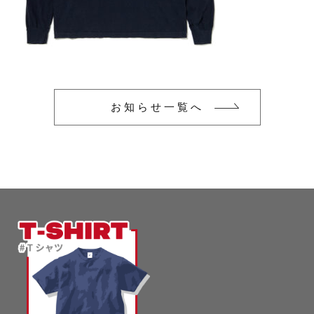
glimmer
US
その他
SLOTH
在庫あり
セール
Tシャツ
並び順
スポーツウェア（ドライ）
US
お知らせ一覧へ
スウェット
Tシャツ
ジャケット＆シャツ
スポーツウェア（ドライ）
キャップ
スウェット
ニット帽
ジャケット＆シャツ
ハット
キャップ