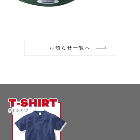
glimmer
US
その他
SLOTH
在庫あり
セール
Tシャツ
並び順
スポーツウェア（ドライ）
US
お知らせ一覧へ
スウェット
Tシャツ
ジャケット＆シャツ
スポーツウェア（ドライ）
キャップ
スウェット
ニット帽
ジャケット＆シャツ
ハット
キャップ