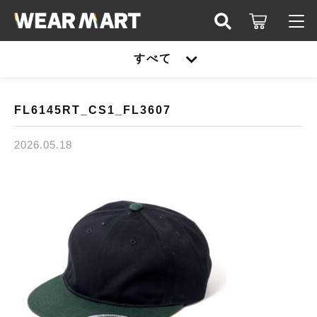
キーワード検索
すべて
ログイン / 会員登録
すべて
お知らせ
FL6145RT_CS1_FL3607
こだわり検索
United athle
2026.05.18
お気に入り
親カテゴリ
TRUSS
United athle
Printstar
子カテゴリ
TRUSS
glimmer
Printstar
価格帯
SLOTH
～