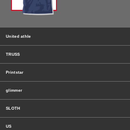
バッグ＆Other
ニット帽
プリント加工オプション
ハット
ポロシャツ
United athle
ロングスリーブ
バッグ＆Other
TRUSS
プリント加工オプション
Printstar
ポロシャツ
glimmer
ロングスリーブ
SLOTH
新着商品
US