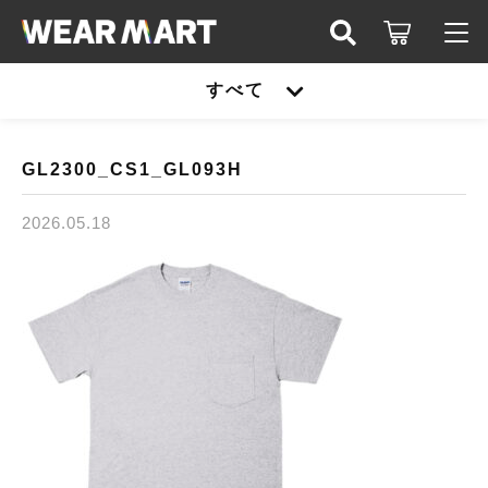
キーワード検索
すべて
ログイン / 会員登録
すべて
お知らせ
GL2300_CS1_GL093H
こだわり検索
United athle
2026.05.18
お気に入り
親カテゴリ
TRUSS
United athle
Printstar
子カテゴリ
TRUSS
glimmer
Printstar
価格帯
SLOTH
～