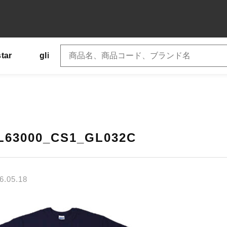
star
glimmer
SLOTH
US
Tシャツ
子カテゴリ
L63000_CS1_GL032C
6.05.18
その他
在庫あり
セ