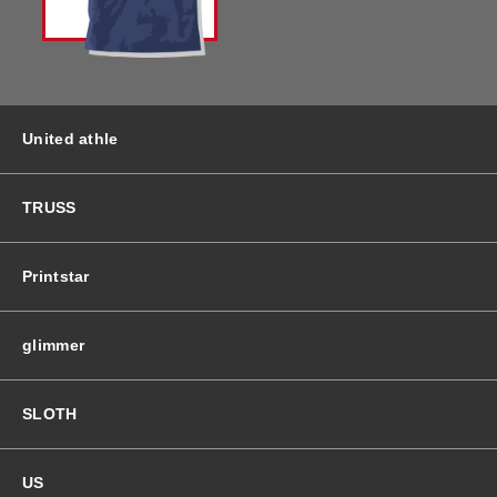
バッグ＆Other
ニット帽
プリント加工オプション
ハット
ポロシャツ
United athle
ロングスリーブ
バッグ＆Other
TRUSS
プリント加工オプション
Printstar
ポロシャツ
glimmer
ロングスリーブ
SLOTH
新着商品
US