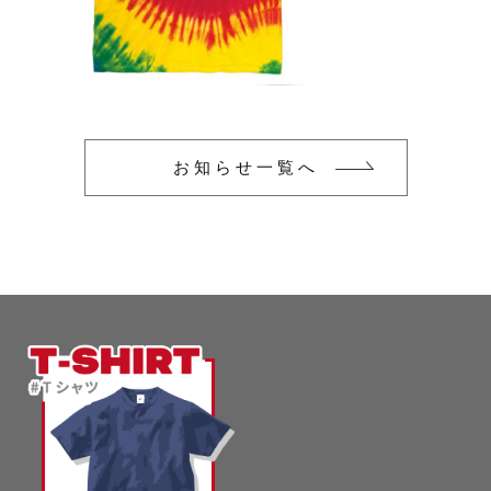
glimmer
US
その他
SLOTH
在庫あり
セール
Tシャツ
並び順
スポーツウェア（ドライ）
US
お知らせ一覧へ
スウェット
Tシャツ
ジャケット＆シャツ
スポーツウェア（ドライ）
キャップ
スウェット
ニット帽
ジャケット＆シャツ
ハット
キャップ