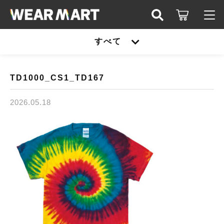
キーワード検索
すべて
ログイン / 会員登録
すべて
お知らせ
TD1000_CS1_TD167
こだわり検索
United athle
2026.05.18
お気に入り
親カテゴリ
TRUSS
United athle
Printstar
子カテゴリ
TRUSS
glimmer
Printstar
価格帯
SLOTH
～