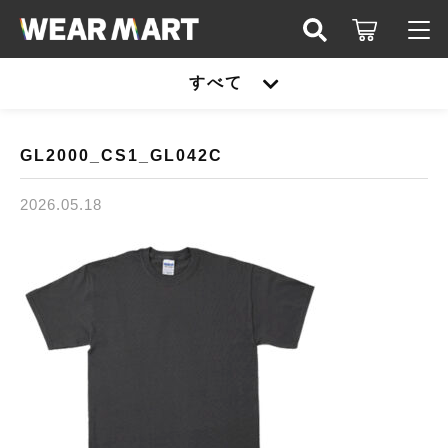
キーワード検索
すべて
ログイン / 会員登録
すべて
お知らせ
GL2000_CS1_GL042C
こだわり検索
United athle
2026.05.18
お気に入り
親カテゴリ
TRUSS
United athle
Printstar
子カテゴリ
TRUSS
glimmer
Printstar
価格帯
SLOTH
～