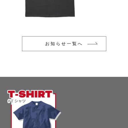
glimmer
US
その他
SLOTH
在庫あり
セール
Tシャツ
並び順
スポーツウェア（ドライ）
US
お知らせ一覧へ
スウェット
Tシャツ
ジャケット＆シャツ
スポーツウェア（ドライ）
キャップ
スウェット
ニット帽
ジャケット＆シャツ
ハット
キャップ