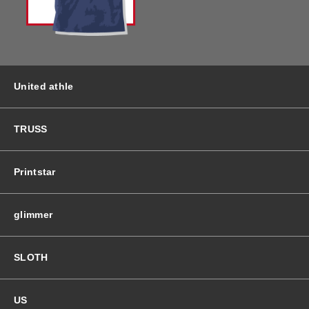
バッグ＆Other
ニット帽
プリント加工オプション
ハット
ポロシャツ
United athle
ロングスリーブ
バッグ＆Other
TRUSS
プリント加工オプション
Printstar
ポロシャツ
glimmer
ロングスリーブ
SLOTH
新着商品
US