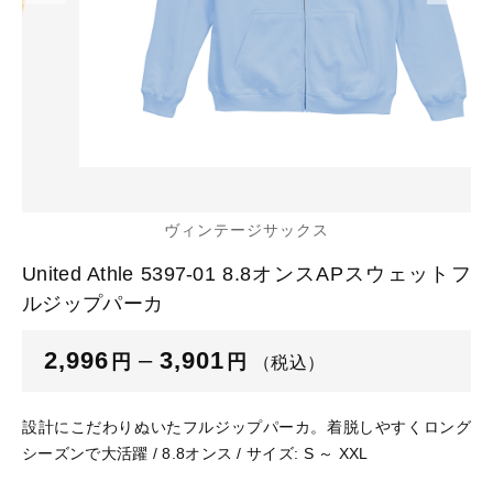
カートを確認する
glimmer
US
その他
SLOTH
在庫あり
セール
Tシャツ
並び順
スポーツウェア（ドライ）
US
スウェット
Tシャツ
ヴィンテージサックス
ジャケット＆シャツ
United Athle 5397-01 8.8オンスAPスウェットフ
スポーツウェア（ドライ）
ルジップパーカ
キャップ
スウェット
2,996
–
3,901
円
円
（税込）
ニット帽
ジャケット＆シャツ
設計にこだわりぬいたフルジップパーカ。着脱しやすくロング
ハット
シーズンで大活躍 / 8.8オンス / サイズ: S ～ XXL
キャップ