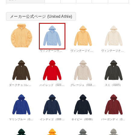
パ
ー
カ
メーカー公式ページ (United Athle)
個
ヴィンテージサックス（0952）
ヴィンテージイエロー（0949）
ヴィンテージナチュラル（0600）
ダークチョコレート（0237）
ハイレッド（0232）
グレージュ（0183）
スミ（0165）
マリンブルー（0095）
インディゴ（0087）
ネイビー（0086）
バーガンディ（0072）