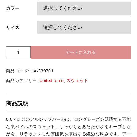
バッグ＆Other
カラー
ニット帽
プリント加工オプション
サイズ
ハット
ポロシャツ
カートに入れる
U
ロングスリーブ
バッグ＆Other
n
i
商品コード:
UA-539701
t
プリント加工オプション
e
商品カテゴリー:
United athle
,
スウェット
d
A
ポロシャツ
t
商品説明
h
l
ロングスリーブ
e
8.8オンスのフルジップパーカは、ロングシーズン活躍する万能
5
な裏パイルのスウェット。しっかりとあたたかさをキープしな
3
新着商品
がら、リラックスした雰囲気を演出する絶妙な厚みです。アー
9