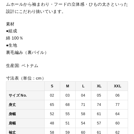
ムホールから袖まわり・フードの立体感・ひもの太さといった
7
設計にこだわり抜いています。
-
おすすめ商品
0
素材
1
8.
●組成
セール商品
8
綿 100％
オ
●生地
ン
裏毛編み（裏パイル）
ランキング
ス
A
生産国:
ベトナム
P
スタイルブック
ス
寸法表（単位：cm）
ウ
S
M
L
XL
XXL
ェ
ショッピングガイド
ッ
サイズ No.
02
03
04
05
06
ト
身丈
65
68
71
74
77
フ
お知らせ
ル
身幅
52
55
58
61
64
ジ
肩幅
48
51
54
57
60
ッ
ブログ
プ
袖丈
58
59
60
61
62