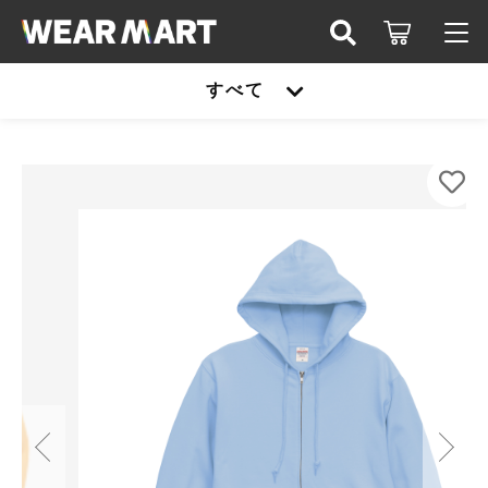
カートに商品を追加しました
キーワード検索
すべて
ログイン / 会員登録
United Athle 5397-01 8.8オンスAPスウェット
すべて
フルジップパーカ
お知らせ
カラー
こだわり検索
United athle
サイズ
お気に入り
親カテゴリ
数量
TRUSS
（税込）
United athle
Printstar
子カテゴリ
TRUSS
glimmer
ショッピングを続ける
Printstar
価格帯
SLOTH
～