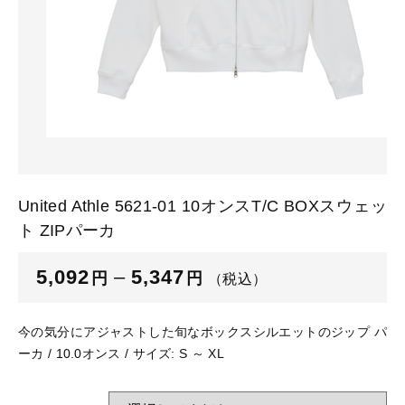
カートを確認する
glimmer
US
その他
SLOTH
在庫あり
セール
Tシャツ
並び順
スポーツウェア（ドライ）
US
スウェット
Tシャツ
United Athle 5621-01 10オンスT/C BOXスウェッ
ジャケット＆シャツ
ト ZIPパーカ
スポーツウェア（ドライ）
キャップ
5,092
–
5,347
円
円
（税込）
スウェット
ニット帽
今の気分にアジャストした旬なボックスシルエットのジップ パ
ジャケット＆シャツ
ーカ / 10.0オンス / サイズ: S ～ XL
ハット
キャップ