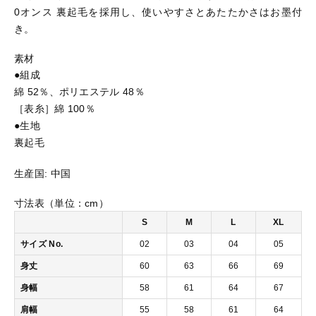
0オンス 裏起毛を採用し、使いやすさとあたたかさはお墨付
-
0
き。
おすすめ商品
1
1
素材
0
●組成
セール商品
オ
綿 52％、ポリエステル 48％
ン
［表糸］綿 100％
ス
ランキング
●生地
T/
裏起毛
C
B
スタイルブック
生産国:
中国
O
X
寸法表（単位：cm）
ス
ショッピングガイド
ウ
S
M
L
XL
ェ
サイズ No.
02
03
04
05
ッ
お知らせ
ト
身丈
60
63
66
69
Z
身幅
58
61
64
67
I
ブログ
P
肩幅
55
58
61
64