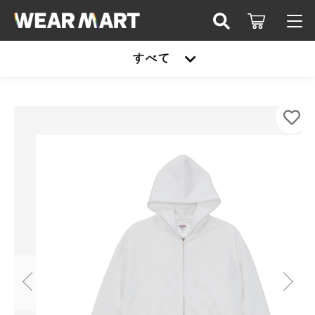
カートに商品を追加しました
キーワード検索
すべて
ログイン / 会員登録
United Athle 5621-01 10オンスT/C BOXスウ
すべて
ェット ZIPパーカ
お知らせ
カラー
こだわり検索
United athle
サイズ
お気に入り
親カテゴリ
数量
TRUSS
（税込）
United athle
Printstar
子カテゴリ
TRUSS
glimmer
ショッピングを続ける
Printstar
価格帯
SLOTH
～