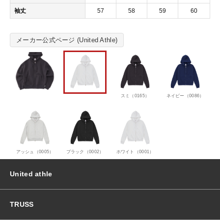
パ
袖丈
57
58
59
60
ー
カ
個
メーカー公式ページ (United Athle)
スミ（0165）
ネイビー（0086）
アッシュ（0005）
ブラック（0002）
ホワイト（0001）
United athle
TRUSS