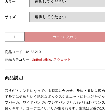
カラー
バッグ＆Other
ニット帽
サイズ
プリント加工オプション
ハット
ポロシャツ
カートに入れる
U
n
ロングスリーブ
バッグ＆Other
i
商品コード:
UA-562101
t
e
商品カテゴリー:
United athle
,
スウェット
プリント加工オプション
d
A
t
ポロシャツ
商品説明
h
l
e
ロングスリーブ
短丈がトレンドになっている時流に合わせ、身幅・肩幅は広め
5
で身丈は短めという絶妙なボックスシルエットに仕上げたジッ
6
プパーカ。ワイドパンツやフレアパンツと合わせればバランス
2
新着商品
良くキマり、コーデにメリハリが生まれます。生地は定番の10.
1