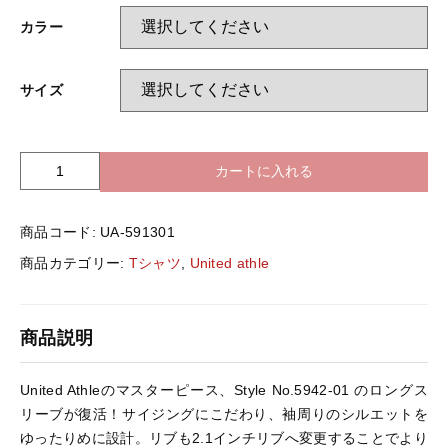
バッグ＆Other
カラー
ニット帽
プリント加工オプション
サイズ
ハット
ポロシャツ
カートに入れる
U
ロングスリーブ
バッグ＆Other
n
i
商品コード:
UA-591301
t
プリント加工オプション
e
商品カテゴリー:
Tシャツ
,
United athle
d
A
ポロシャツ
t
商品説明
h
l
ロングスリーブ
e
United Athleのマスターピース、Style No.5942-01 のロングス
5
リーブが復活！サイジングにこだわり、袖周りのシルエットを
9
新着商品
ゆったりめに設計。リブも2.1インチリブへ変更することでより
1