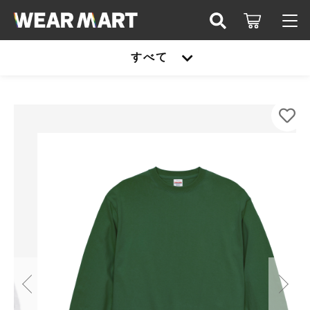
カートに商品を追加しました
キーワード検索
すべて
ログイン / 会員登録
United Athle 5913-01 6.2ozプレミアムL/ST
すべて
シャツ
お知らせ
カラー
こだわり検索
United athle
サイズ
お気に入り
親カテゴリ
数量
TRUSS
（税込）
United athle
Printstar
子カテゴリ
TRUSS
glimmer
ショッピングを続ける
Printstar
価格帯
SLOTH
～