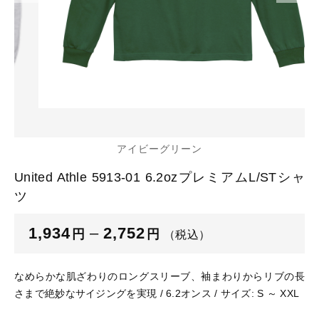
カートを確認する
glimmer
US
その他
SLOTH
在庫あり
セール
Tシャツ
並び順
スポーツウェア（ドライ）
US
スウェット
Tシャツ
アイビーグリーン
ジャケット＆シャツ
United Athle 5913-01 6.2ozプレミアムL/STシャ
スポーツウェア（ドライ）
ツ
キャップ
スウェット
1,934
–
2,752
円
円
（税込）
ニット帽
ジャケット＆シャツ
なめらかな肌ざわりのロングスリーブ、袖まわりからリブの長
ハット
さまで絶妙なサイジングを実現 / 6.2オンス / サイズ: S ～ XXL
キャップ