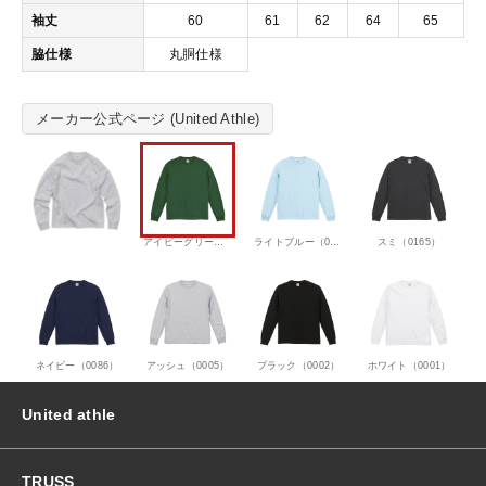
袖丈
60
61
62
64
65
脇仕様
丸胴仕様
メーカー公式ページ (United Athle)
アイビーグリーン（0497）
ライトブルー（0488）
スミ（0165）
ネイビー（0086）
アッシュ（0005）
ブラック（0002）
ホワイト（0001）
United athle
TRUSS