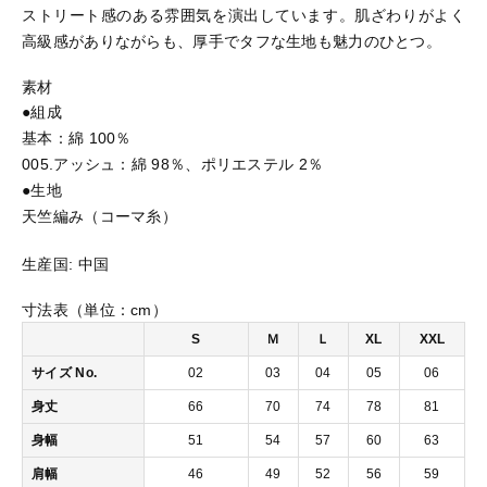
ストリート感のある雰囲気を演出しています。肌ざわりがよく
3
高級感がありながらも、厚手でタフな生地も魅力のひとつ。
-
おすすめ商品
0
素材
1
6.
●組成
セール商品
2
基本：綿 100％
o
005.アッシュ：綿 98％、ポリエステル 2％
z
●生地
ランキング
プ
天竺編み（コーマ糸）
レ
ミ
スタイルブック
生産国:
中国
ア
ム
寸法表（単位：cm）
L/
ショッピングガイド
S
S
Ｍ
Ｌ
XL
XXL
T
サイズ No.
02
03
04
05
06
シ
お知らせ
ャ
身丈
66
70
74
78
81
ツ
身幅
51
54
57
60
63
個
肩幅
46
49
52
56
59
ブログ