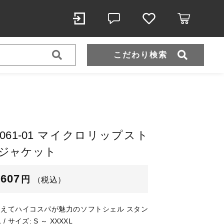
こだわり検索
スポーツウェア（ドライ）
スウェット
ケット
hle 7061-01 マイクロリップスト
ジャケット
（税込）
,607
円
（税込）
えてハイコスパが魅力のソフトシェル スタン
ール
/ サイズ: S ～ XXXXL