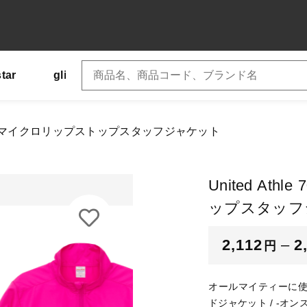
star
glimmer
SLOTH
US
Tシャツ
加しました
7061-01 マイクロリップストップスタッフジャケット
ted Athle 7061-01 マイクロリップストップスタッフジャ
子カテゴリ
United At
ー
ップスタッフ
ズ
2,112
–
2
円
その他
オールマイティーに使
在庫あり
セ
ドジャケット / -オンス 