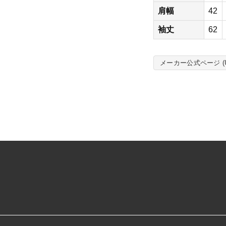
ス
肩幅
42
タ
ッ
袖丈
62
フ
ジ
ャ
メーカー公式ページ (Unit
ケ
ッ
ト
個