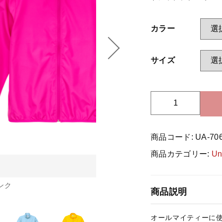
カラー
ッピングを続ける
カートを確認
サイズ
U
n
i
商品コード:
UA-70
t
e
商品カテゴリー:
Un
d
A
t
ンク
商品説明
h
l
オールマイティーに
e