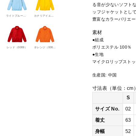
る音が少ないソフト
7
ッフジャケットとし
0
ライトブルー（0488）
カナリアイエロー（0190）
豊富なカラーバリエー
6
1
素材
-
●組成
0
ポリエステル 100％
レッド（0069）
オレンジ（0064）
1
●生地
マ
マイクロリップストッ
イ
ク
生産国:
中国
ロ
リ
寸法表（単位：cm
ッ
S
プ
ス
サイズ No.
02
ト
着丈
63
ッ
プ
身幅
52