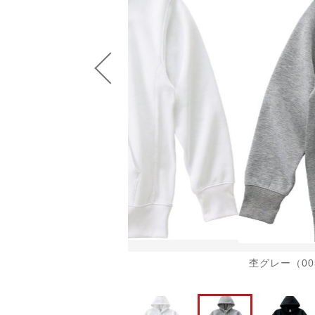
並び順
ショ
杢グレー（00