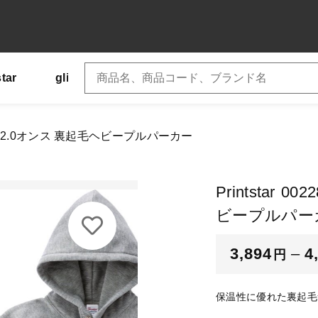
star
glimmer
SLOTH
US
Tシャツ
加しました
-FVH 12.0オンス 裏起毛ヘビープルパーカー
ntstar 00228-FVH 12.0オンス 裏起毛ヘビープルパーカー
子カテゴリ
Printstar 
ー
ビープルパー
ズ
3,894
–
4
円
その他
保温性に優れた裏起毛素材 
在庫あり
セ