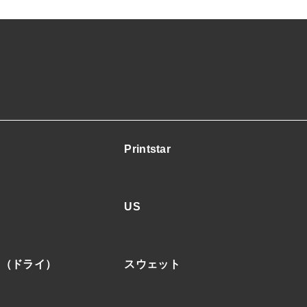
プ
ル
パ
ー
カ
ー
個
Printstar
US
ア（ドライ）
スウェット