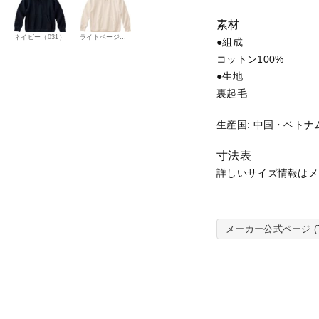
2
素材
8
ネイビー（031）
ライトベージュ（455）
●組成
-
コットン100%
F
●生地
V
裏起毛
H
1
生産国:
中国・ベトナ
2.
0
寸法表
オ
詳しいサイズ情報はメ
ン
ス
裏
メーカー公式ページ (T
起
毛
ヘ
ビ
ー