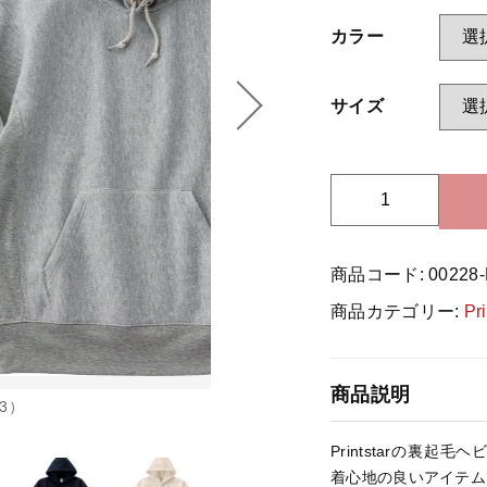
カラー
ッピングを続ける
カートを確認
サイズ
P
r
i
商品コード:
00228
n
t
商品カテゴリー:
Pri
s
t
a
商品説明
r
3）
0
Printstarの裏
0
着心地の良いアイテム
2