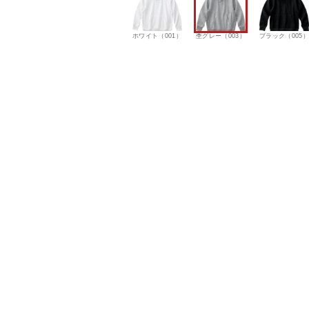
ホワイト（001）
杢グレー（003）
ブラック（005）