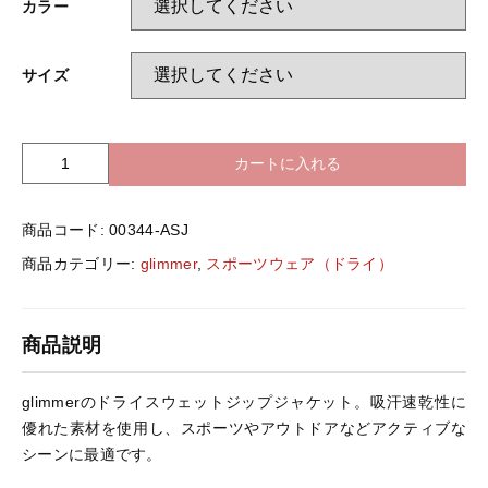
カラー
バッグ＆Other
ニット帽
サイズ
プリント加工オプション
ハット
ポロシャツ
カートに入れる
g
l
ロングスリーブ
バッグ＆Other
i
商品コード:
00344-ASJ
m
m
商品カテゴリー:
glimmer
,
スポーツウェア（ドライ）
プリント加工オプション
e
r
0
ポロシャツ
商品説明
0
3
4
ロングスリーブ
glimmerのドライスウェットジップジャケット。吸汗速乾性に
4
優れた素材を使用し、スポーツやアウトドアなどアクティブな
-
シーンに最適です。
A
新着商品
S