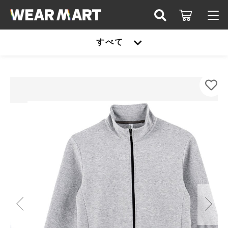
カートに商品を追加しました
キーワード検索
すべて
ログイン / 会員登録
glimmer 00344-ASJ 7.7オンス ドライスウェッ
すべて
トジップジャケット
お知らせ
カラー
こだわり検索
United athle
サイズ
お気に入り
親カテゴリ
数量
TRUSS
（税込）
United athle
Printstar
子カテゴリ
TRUSS
glimmer
ショッピングを続ける
Printstar
価格帯
SLOTH
～