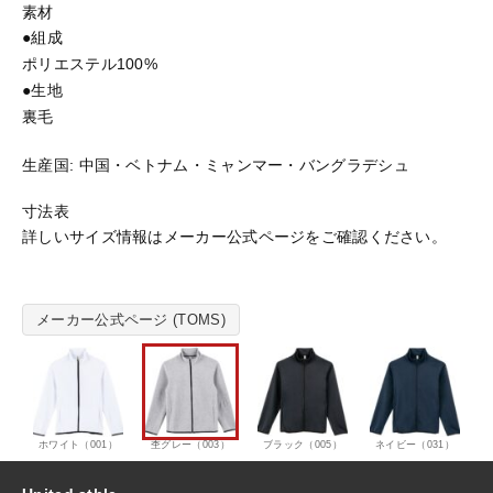
素材
J
●組成
7.
おすすめ商品
ポリエステル100%
7
オ
●生地
ン
裏毛
セール商品
ス
ド
生産国:
中国・ベトナム・ミャンマー・バングラデシュ
ラ
ランキング
イ
寸法表
ス
詳しいサイズ情報はメーカー公式ページをご確認ください。
ウ
スタイルブック
ェ
ッ
ト
メーカー公式ページ (TOMS)
ショッピングガイド
ジ
ッ
プ
お知らせ
ジ
ャ
ホワイト（001）
杢グレー（003）
ブラック（005）
ネイビー（031）
ケ
ブログ
ッ