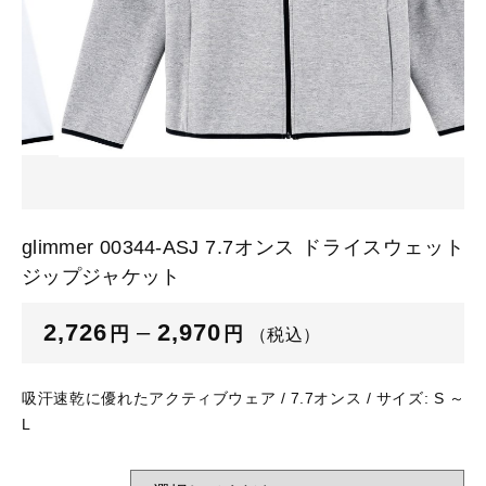
カートを確認する
glimmer
US
その他
SLOTH
在庫あり
セール
Tシャツ
並び順
スポーツウェア（ドライ）
US
スウェット
Tシャツ
glimmer 00344-ASJ 7.7オンス ドライスウェット
ジャケット＆シャツ
ジップジャケット
スポーツウェア（ドライ）
キャップ
2,726
–
2,970
円
円
（税込）
スウェット
ニット帽
吸汗速乾に優れたアクティブウェア / 7.7オンス / サイズ: S ～
ジャケット＆シャツ
L
ハット
キャップ