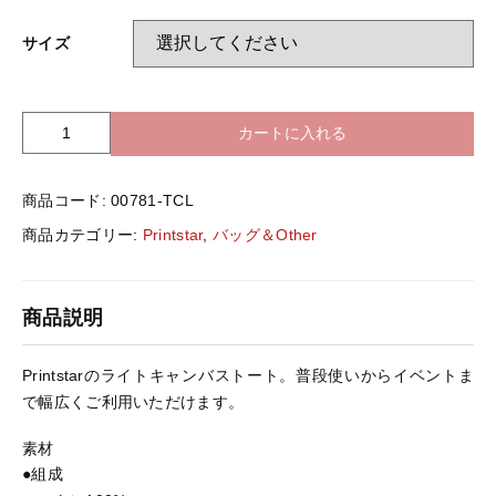
バッグ＆Other
サイズ
ニット帽
プリント加工オプション
ハット
カートに入れる
P
ポロシャツ
r
i
ロングスリーブ
商品コード:
00781-TCL
バッグ＆Other
n
t
商品カテゴリー:
Printstar
,
バッグ＆Other
s
プリント加工オプション
t
a
商品説明
r
ポロシャツ
0
0
Printstarのライトキャンバストート。普段使いからイベントま
7
で幅広くご利用いただけます。
ロングスリーブ
8
1
素材
-
●組成
新着商品
T