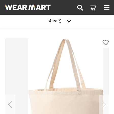
カートに商品を追加しました
キーワード検索
すべて
ログイン / 会員登録
Printstar 00781-TCL ライトキャンバストー
すべて
ト
お知らせ
カラー
こだわり検索
United athle
サイズ
お気に入り
親カテゴリ
数量
TRUSS
（税込）
United athle
Printstar
子カテゴリ
TRUSS
glimmer
ショッピングを続ける
Printstar
価格帯
SLOTH
～