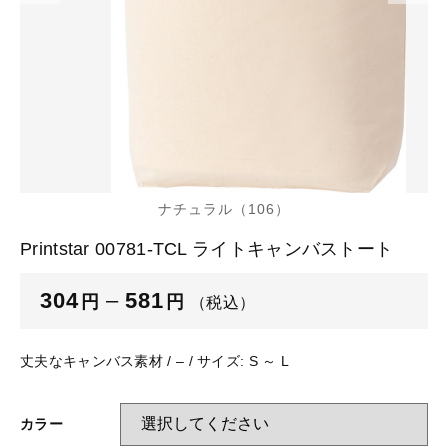
カートを確認する
glimmer
US
その他
SLOTH
在庫あり
セール
Tシャツ
並び順
スポーツウェア（ドライ）
US
スウェット
Tシャツ
ナチュラル（106）
ジャケット＆シャツ
Printstar 00781-TCL ライトキャンバストート
スポーツウェア（ドライ）
304
–
581
キャップ
円
円
（税込）
スウェット
ニット帽
丈夫なキャンバス素材 / – / サイズ: S ～ L
ジャケット＆シャツ
ハット
カラー
キャップ