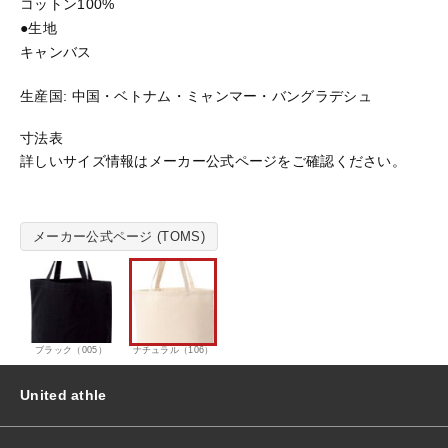
コットン100%
C
●生地
L
おすすめ商品
ラ
キャンバス
イ
ト
生産国:
中国・ベトナム・ミャンマー・バングラデシュ
セール商品
キ
ャ
寸法表
ン
詳しいサイズ情報はメーカー公式ページをご確認ください。
バ
ランキング
ス
ト
メーカー公式ページ (TOMS)
ー
スタイルブック
ト
個
ショッピングガイド
ブラック（005）
ナチュラル（106）
お知らせ
United athle
ブログ