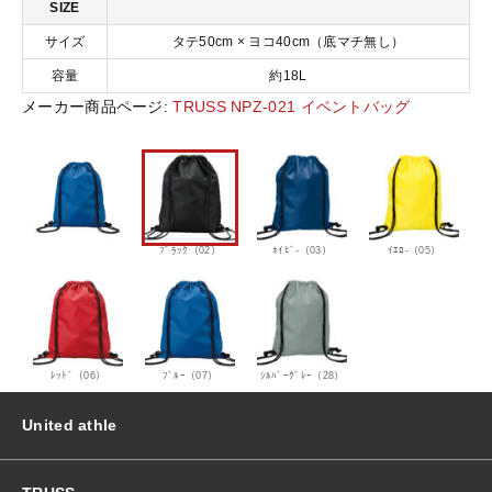
SIZE
ｯ
ｸﾞ
サイズ
タテ50cm × ヨコ40cm（底マチ無し）
おすすめ商品
個
容量
約18L
メーカー商品ページ:
TRUSS NPZ-021 イベントバッグ
セール商品
ランキング
ﾌﾞﾗｯｸ（02）
ﾈｲﾋﾞ-（03）
ｲｴﾛ-（05）
スタイルブック
ショッピングガイド
ﾚｯﾄﾞ（06）
ﾌﾞﾙｰ（07）
ｼﾙﾊﾞｰｸﾞﾚｰ（28）
お知らせ
United athle
ブログ