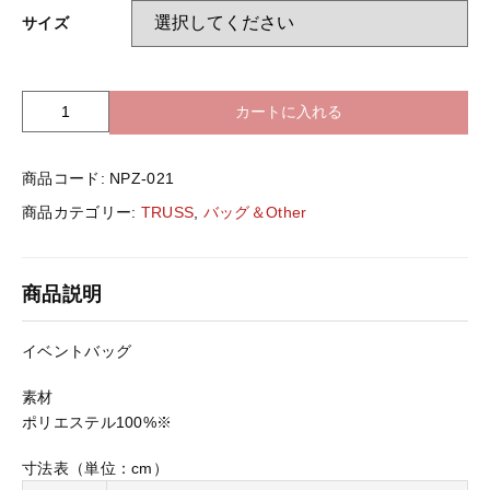
バッグ＆Other
サイズ
ニット帽
プリント加工オプション
カートに入れる
T
ハット
R
ポロシャツ
U
商品コード:
NPZ-021
S
ロングスリーブ
バッグ＆Other
S
商品カテゴリー:
TRUSS
,
バッグ＆Other
N
P
プリント加工オプション
Z
商品説明
-
0
ポロシャツ
2
イベントバッグ
1
ｲ
素材
ロングスリーブ
ﾍﾞ
ポリエステル100%※
ﾝ
ﾄ
寸法表（単位：cm）
新着商品
ﾊﾞ