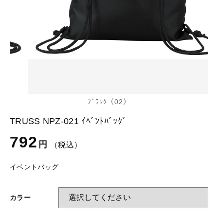
glimmer
US
その他
SLOTH
在庫あり
セール
Tシャツ
並び順
スポーツウェア（ドライ）
US
スウェット
Tシャツ
ﾌﾞﾗｯｸ（02）
ジャケット＆シャツ
TRUSS NPZ-021 ｲﾍﾞﾝﾄﾊﾞｯｸﾞ
スポーツウェア（ドライ）
792
円
（税込）
キャップ
スウェット
イベントバッグ
ニット帽
ジャケット＆シャツ
カラー
ハット
キャップ