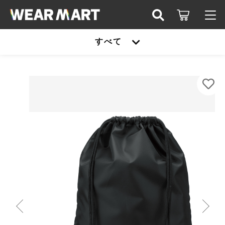
カートに商品を追加しました
キーワード検索
すべて
ログイン / 会員登録
TRUSS NPZ-021 ｲﾍﾞﾝﾄﾊﾞｯｸﾞ
すべて
お知らせ
カラー
こだわり検索
サイズ
United athle
お気に入り
数量
親カテゴリ
（税込）
TRUSS
United athle
Printstar
子カテゴリ
TRUSS
ショッピングを続ける
glimmer
Printstar
価格帯
SLOTH
～
カートを確認する