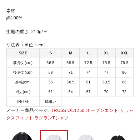
ﾄﾞ
素材
ﾘ
おすすめ商品
ﾗ
綿100%
ｯ
ｸ
生地の重さ:
210g/㎡
セール商品
ｽ
ﾌ
寸法表（単位：cm）
ｨ
SIZE
S
M
L
XL
XXL
ランキング
ｯ
前身丈(cm)
66.5
69.5
72.5
75.5
78.5
ﾄ
ﾗ
後身丈(cm)
68
71
74
77
80
スタイルブック
ｸﾞ
身幅(cm)
56
58.5
61
63.5
66
ﾗ
ﾝ
裄丈(cm)
61
64
67
70
73
ショッピングガイド
T
胴仕様
脇縫い
ｼ
ｬ
メーカー商品ページ:
TRUSS OE1250 オープンエンド リラッ
ﾂ
お知らせ
クスフィット ラグランTシャツ
個
ブログ