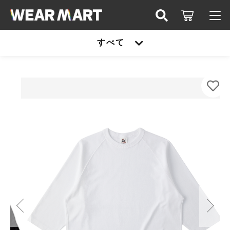
カートに商品を追加しました
キーワード検索
すべて
ログイン / 会員登録
TRUSS OE1250 ｵｰﾌﾟﾝｴﾝﾄﾞﾘﾗｯｸｽﾌｨｯﾄﾗｸﾞﾗ
すべて
ﾝTｼｬﾂ
お知らせ
カラー
こだわり検索
United athle
サイズ
お気に入り
親カテゴリ
数量
TRUSS
（税込）
United athle
Printstar
子カテゴリ
TRUSS
glimmer
ショッピングを続ける
Printstar
価格帯
SLOTH
～