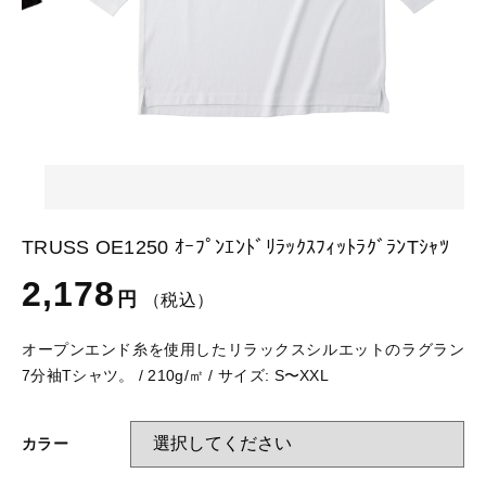
カートを確認する
glimmer
US
その他
SLOTH
在庫あり
セール
Tシャツ
並び順
スポーツウェア（ドライ）
US
スウェット
Tシャツ
TRUSS OE1250 ｵｰﾌﾟﾝｴﾝﾄﾞﾘﾗｯｸｽﾌｨｯﾄﾗｸﾞﾗﾝTｼｬﾂ
ジャケット＆シャツ
スポーツウェア（ドライ）
2,178
円
（税込）
キャップ
スウェット
オープンエンド糸を使用したリラックスシルエットのラグラン
7分袖Tシャツ。 / 210g/㎡ / サイズ: S〜XXL
ニット帽
ジャケット＆シャツ
ハット
カラー
キャップ