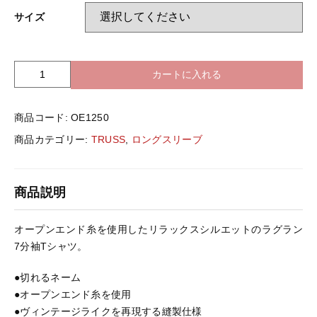
バッグ＆Other
サイズ
ニット帽
プリント加工オプション
カートに入れる
T
ハット
ポロシャツ
R
U
商品コード:
OE1250
S
ロングスリーブ
バッグ＆Other
S
商品カテゴリー:
TRUSS
,
ロングスリーブ
O
E
プリント加工オプション
1
商品説明
2
5
ポロシャツ
0
オープンエンド糸を使用したリラックスシルエットのラグラン
ｵ
7分袖Tシャツ。
ｰ
ロングスリーブ
ﾌﾟ
●切れるネーム
ﾝ
●オープンエンド糸を使用
ｴ
新着商品
●ヴィンテージライクを再現する縫製仕様
ﾝ