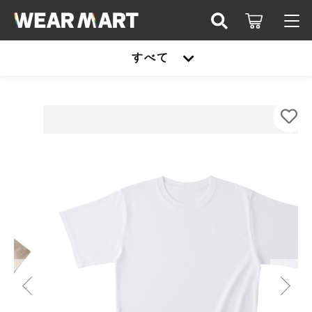
カートに商品を追加しました
キーワード検索
すべて
ログイン / 会員登録
TRUSS OE1301 OEｳｨﾒﾝｽﾞｵｰﾊﾞｰTｼｬﾂ
すべて
お知らせ
カラー
こだわり検索
サイズ
United athle
お気に入り
数量
親カテゴリ
（税込）
TRUSS
United athle
Printstar
子カテゴリ
TRUSS
ショッピングを続ける
glimmer
Printstar
価格帯
SLOTH
～
カートを確認する