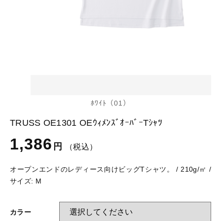
glimmer
US
その他
SLOTH
在庫あり
セール
Tシャツ
並び順
スポーツウェア（ドライ）
US
スウェット
Tシャツ
ﾎﾜｲﾄ（01）
ジャケット＆シャツ
TRUSS OE1301 OEｳｨﾒﾝｽﾞｵｰﾊﾞｰTｼｬﾂ
スポーツウェア（ドライ）
1,386
円
（税込）
キャップ
スウェット
オープンエンドのレディース向けビッグTシャツ。 / 210g/㎡ /
ニット帽
サイズ: M
ジャケット＆シャツ
ハット
カラー
キャップ