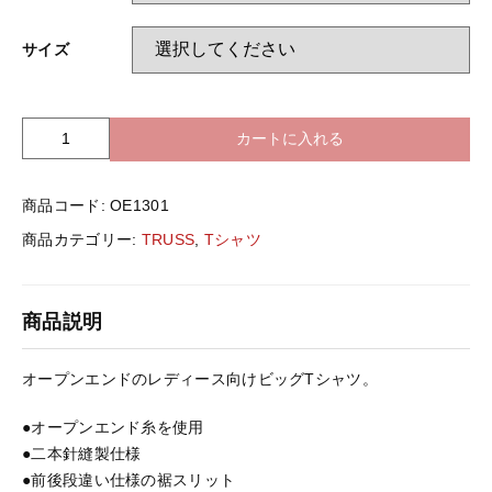
バッグ＆Other
サイズ
ニット帽
プリント加工オプション
ハット
ポロシャツ
カートに入れる
T
R
U
ロングスリーブ
バッグ＆Other
商品コード:
OE1301
S
S
商品カテゴリー:
TRUSS
,
Tシャツ
O
プリント加工オプション
E
1
商品説明
3
ポロシャツ
0
1
オープンエンドのレディース向けビッグTシャツ。
O
ロングスリーブ
E
●オープンエンド糸を使用
ｳ
●二本針縫製仕様
ｨ
新着商品
●前後段違い仕様の裾スリット
ﾒ