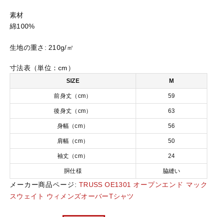
ﾝ
素材
ｽﾞ
おすすめ商品
綿100%
ｵ
ｰ
生地の重さ:
210g/㎡
ﾊﾞ
セール商品
ｰ
寸法表（単位：cm）
T
ｼ
SIZE
M
ランキング
ｬ
前身丈（cm）
59
ﾂ
個
後身丈（cm）
63
スタイルブック
身幅（cm）
56
肩幅（cm）
50
ショッピングガイド
袖丈（cm）
24
胴仕様
脇縫い
お知らせ
メーカー商品ページ:
TRUSS OE1301 オープンエンド マック
スウェイト ウィメンズオーバーTシャツ
ブログ