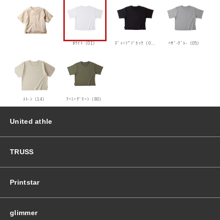
ﾎﾜｲﾄ（01）
ﾃﾞｨｰﾌﾟﾌﾞﾗｯｸ（03）
ﾍｻﾞ-ｸﾞﾚ-（05）
ｽﾄ-ﾝ（14）
ｱｰﾐｰｸﾞﾘｰﾝ（80）
United athle
TRUSS
Printstar
glimmer