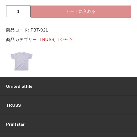
バッグ＆Other
カートに入れる
T
ニット帽
R
プリント加工オプション
U
商品コード:
PBT-921
S
ハット
S
ポロシャツ
商品カテゴリー:
TRUSS
,
Tシャツ
P
B
ロングスリーブ
バッグ＆Other
T
-
9
プリント加工オプション
2
1
United athle
ﾘ
ポロシャツ
ｻ
ｲ
TRUSS
ｸ
ロングスリーブ
ﾙ
ﾎﾟ
Printstar
ﾘ
新着商品
天