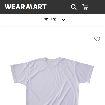
カートに商品を追加しました
キーワード検索
すべて
ログイン / 会員登録
TRUSS PBT-921 ﾘｻｲｸﾙﾎﾟﾘ天竺Tｼｬﾂ
すべて
お知らせ
カラー
こだわり検索
サイズ
United athle
お気に入り
数量
親カテゴリ
（税込）
TRUSS
United athle
Printstar
子カテゴリ
TRUSS
ショッピングを続ける
glimmer
Printstar
価格帯
SLOTH
～
カートを確認する