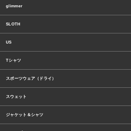
竺
glimmer
T
おすすめ商品
ｼ
ｬ
SLOTH
ﾂ
セール商品
個
US
ランキング
Tシャツ
スタイルブック
スポーツウェア（ドライ）
ショッピングガイド
スウェット
お知らせ
ジャケット＆シャツ
ブログ