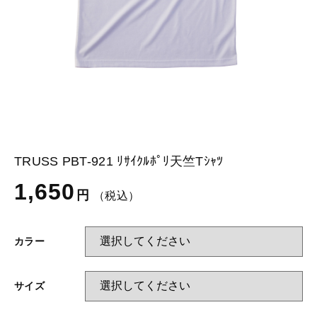
glimmer
US
その他
SLOTH
在庫あり
セール
Tシャツ
並び順
スポーツウェア（ドライ）
US
スウェット
Tシャツ
TRUSS PBT-921 ﾘｻｲｸﾙﾎﾟﾘ天竺Tｼｬﾂ
ジャケット＆シャツ
スポーツウェア（ドライ）
1,650
円
（税込）
キャップ
スウェット
カラー
ニット帽
ジャケット＆シャツ
サイズ
ハット
キャップ