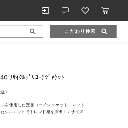
こだわり検索
スポーツウェア（ドライ）
スウェット
0 ﾘｻｲｸﾙﾎﾟﾘｺｰﾁｼﾞｬｹｯﾄ
（税込）
税込）
テルを使用した定番コーチジャケット！マット
たシルエットでトレンド感を演出！ / サイズ:
ール