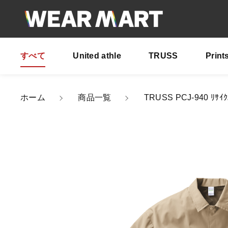
すべて
United athle
TRUSS
Print
カートに商品を追
ホーム
商品一覧
TRUSS PCJ-940 ﾘｻｲｸ
TRUS
親カテゴリ
カラ
サイ
数量
価格帯
～