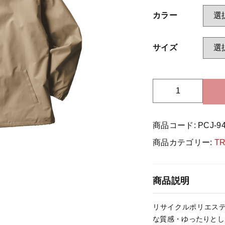
カラー
ッピングを続ける
カートを確認
サイズ
T
R
U
商品コード:
PCJ-9
S
S
商品カテゴリー:
T
P
C
J
商品説明
-
9
リサイクルポリエス
4
な質感・ゆったりとし
0