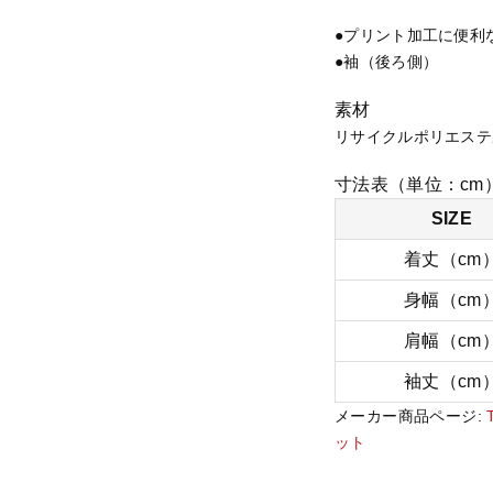
ﾘ
●プリント加工に便利
ｻ
●袖（後ろ側）
ｲ
ｸ
素材
ﾙ
リサイクルポリエステ
ﾎﾟ
ﾘ
寸法表（単位：cm
ｺ
SIZE
ｰ
ﾁ
着丈（cm
ｼﾞ
身幅（cm
ｬ
ｹ
肩幅（cm
ｯ
袖丈（cm
ﾄ
個
メーカー商品ページ:
ット