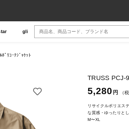
star
glimmer
SLOTH
US
Tシャツ
加しました
ﾙﾎﾟﾘｺｰﾁｼﾞｬｹｯﾄ
S PCJ-940 ﾘｻｲｸﾙﾎﾟﾘｺｰﾁｼﾞｬｹｯﾄ
子カテゴリ
TRUSS PCJ-94
ー
5,280
円
（
ズ
リサイクルポリエス
その他
な質感・ゆったりとし
M〜XL
在庫あり
セ