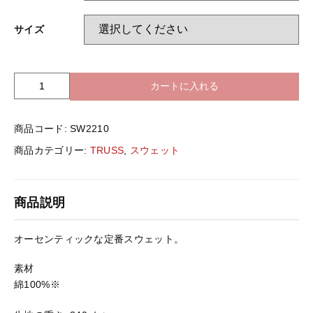
バッグ＆Other
サイズ
ニット帽
プリント加工オプション
ハット
カートに入れる
T
ポロシャツ
R
U
ロングスリーブ
バッグ＆Other
商品コード:
SW2210
S
S
商品カテゴリー:
TRUSS
,
スウェット
S
プリント加工オプション
W
2
商品説明
2
ポロシャツ
1
0
オーセンティックな定番スウェット。
ﾚ
ロングスリーブ
ｷﾞ
素材
ｭ
綿100%※
ﾗ
新着商品
ｰ