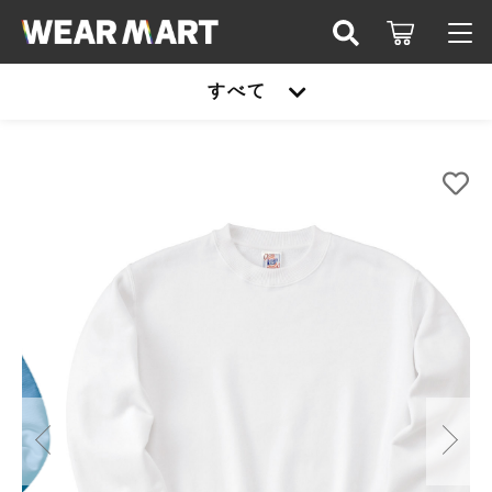
カートに商品を追加しました
キーワード検索
すべて
ログイン / 会員登録
TRUSS SW2210 ﾚｷﾞｭﾗｰｳｪｲﾄ ｽｳｪｯﾄｼｬﾂ
すべて
お知らせ
カラー
こだわり検索
サイズ
United athle
お気に入り
数量
親カテゴリ
（税込）
TRUSS
United athle
Printstar
子カテゴリ
TRUSS
ショッピングを続ける
glimmer
Printstar
価格帯
SLOTH
～
カートを確認する