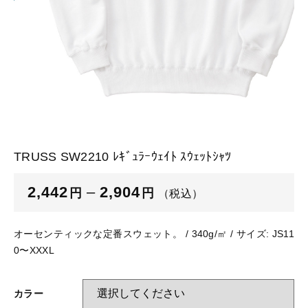
glimmer
US
その他
SLOTH
在庫あり
セール
Tシャツ
並び順
スポーツウェア（ドライ）
US
スウェット
Tシャツ
TRUSS SW2210 ﾚｷﾞｭﾗｰｳｪｲﾄ ｽｳｪｯﾄｼｬﾂ
ジャケット＆シャツ
スポーツウェア（ドライ）
2,442
–
2,904
円
円
（税込）
キャップ
スウェット
オーセンティックな定番スウェット。 / 340g/㎡ / サイズ: JS11
ニット帽
0〜XXXL
ジャケット＆シャツ
ハット
カラー
キャップ