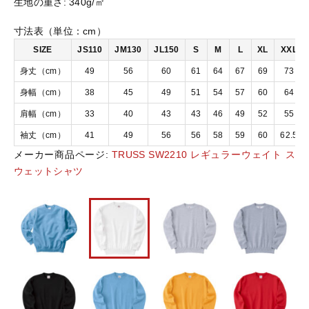
生地の重さ:
340g/㎡
ｳ
ｪ
寸法表（単位：cm）
おすすめ商品
ｲ
SIZE
JS110
JM130
JL150
S
M
L
XL
XXL
ﾄ
ｽ
身丈（cm）
49
56
60
61
64
67
69
73
セール商品
ｳ
身幅（cm）
38
45
49
51
54
57
60
64
ｪ
ｯ
肩幅（cm）
33
40
43
43
46
49
52
55
ランキング
ﾄ
袖丈（cm）
41
49
56
56
58
59
60
62.5
ｼ
ｬ
メーカー商品ページ:
TRUSS SW2210 レギュラーウェイト ス
スタイルブック
ﾂ
ウェットシャツ
個
ショッピングガイド
お知らせ
ブログ