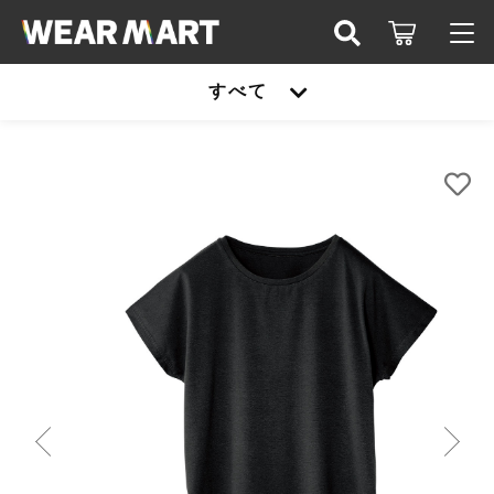
カートに商品を追加しました
キーワード検索
すべて
ログイン / 会員登録
TRUSS WDO-805 ｳｨﾒﾝｽﾞﾄﾞﾙﾏﾝﾜﾝﾋﾟｰｽ
すべて
お知らせ
カラー
こだわり検索
サイズ
United athle
お気に入り
数量
親カテゴリ
（税込）
TRUSS
United athle
Printstar
子カテゴリ
TRUSS
ショッピングを続ける
glimmer
Printstar
価格帯
SLOTH
～
カートを確認する