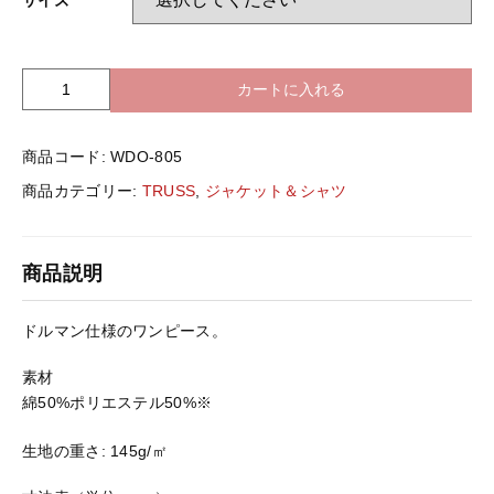
バッグ＆Other
ニット帽
プリント加工オプション
カートに入れる
T
R
ハット
U
ポロシャツ
商品コード:
WDO-805
S
S
商品カテゴリー:
TRUSS
,
ジャケット＆シャツ
ロングスリーブ
バッグ＆Other
W
D
O
プリント加工オプション
商品説明
-
8
0
ドルマン仕様のワンピース。
ポロシャツ
5
ｳ
素材
ｨ
綿50%ポリエステル50%※
ロングスリーブ
ﾒ
ﾝ
生地の重さ:
145g/㎡
ｽﾞ
新着商品
ﾄﾞ