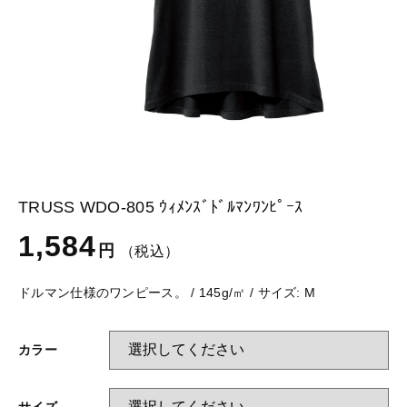
glimmer
US
その他
SLOTH
在庫あり
セール
Tシャツ
並び順
スポーツウェア（ドライ）
US
スウェット
Tシャツ
TRUSS WDO-805 ｳｨﾒﾝｽﾞﾄﾞﾙﾏﾝﾜﾝﾋﾟｰｽ
ジャケット＆シャツ
スポーツウェア（ドライ）
1,584
円
（税込）
キャップ
スウェット
ドルマン仕様のワンピース。 / 145g/㎡ / サイズ: M
ニット帽
ジャケット＆シャツ
カラー
ハット
キャップ
サイズ