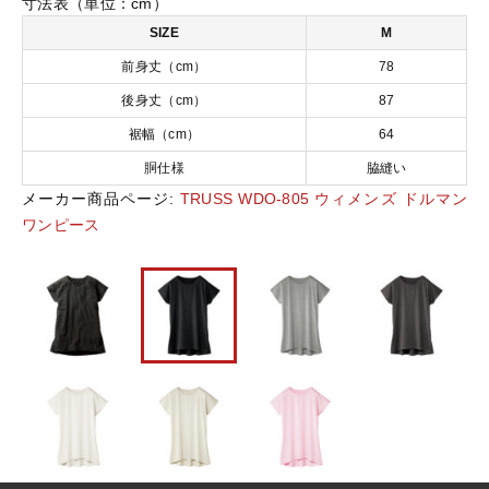
寸法表（単位：cm）
ﾙ
SIZE
M
ﾏ
おすすめ商品
ﾝ
前身丈（cm）
78
ﾜ
後身丈（cm）
87
ﾝ
セール商品
ﾋﾟ
裾幅（cm）
64
ｰ
胴仕様
脇縫い
ｽ
ランキング
個
メーカー商品ページ:
TRUSS WDO-805 ウィメンズ ドルマン
ワンピース
スタイルブック
ショッピングガイド
お知らせ
ブログ