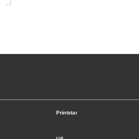
（再
生
繊
維）
個
Printstar
US