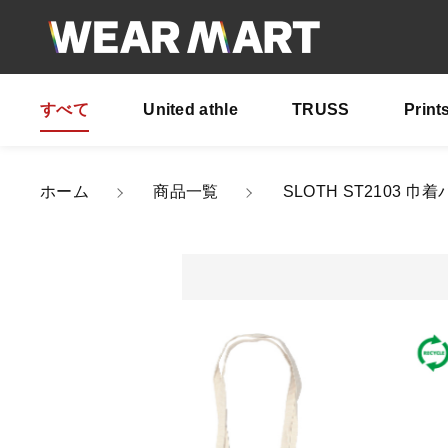
すべて
United athle
TRUSS
Print
カートに商品を追
ホーム
商品一覧
SLOTH ST2103 
SLO
親カテゴリ
COL
SIZE
数量
価格帯
～