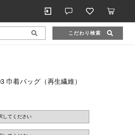
こだわり検索
スポーツウェア（ドライ）
スウェット
2103 巾着バッグ（再生繊維）
（税込）
）
ール