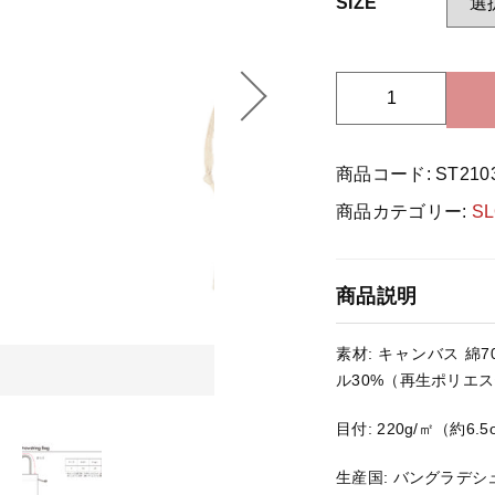
SIZE
ッピングを続ける
カートを確認
S
L
O
商品コード:
ST210
T
H
商品カテゴリー:
S
S
T
2
商品説明
1
0
素材: キャンバス 
3
ル30%（再生ポリエ
巾
着
目付: 220g/㎡（約6.5
バ
ッ
生産国: バングラデシ
グ