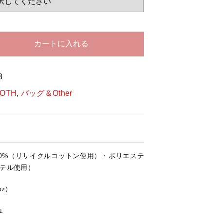
する
カートに入れる
3
LOTH
,
バッグ＆Other
綿70%（リサイクルコットン使用）・ポリエステ
ステル使用）
oz）
ュ