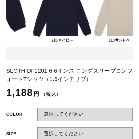
カートを確認する
glimmer
US
その他
SLOTH
在庫あり
セール
Tシャツ
並び順
スポーツウェア（ドライ）
US
スウェット
Tシャツ
SLOTH DF1201 6.6オンス ロングスリーブコンフ
ジャケット＆シャツ
ォートTシャツ（1.6インチリブ）
スポーツウェア（ドライ）
1,188
キャップ
円
（税込）
スウェット
ニット帽
COLOR
ジャケット＆シャツ
ハット
SIZE
キャップ