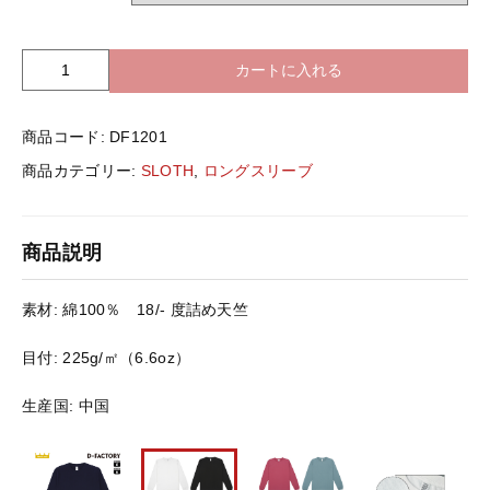
バッグ＆Other
ニット帽
カートに入れる
S
プリント加工オプション
L
O
ハット
ポロシャツ
商品コード:
DF1201
T
H
商品カテゴリー:
SLOTH
,
ロングスリーブ
D
ロングスリーブ
バッグ＆Other
F
1
商品説明
2
プリント加工オプション
0
1
素材: 綿100％ 18/- 度詰め天竺
6.
ポロシャツ
6
目付: 225g/㎡（6.6oz）
オ
ン
ロングスリーブ
生産国: 中国
ス
ロ
ン
新着商品
グ