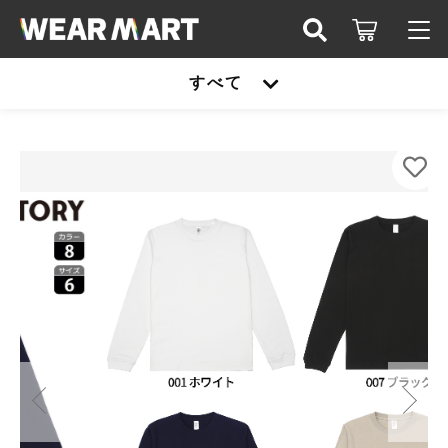
カートに商品を追加しました
キーワード検索
すべて
ログイン / 会員登録
SLOTH DF1201 6.6オンス ロングスリーブコンフ
すべて
ォートTシャツ（1.6インチリブ）
お知らせ
COLOR
こだわり検索
United athle
SIZE
お気に入り
親カテゴリ
数量
TRUSS
（税込）
United athle
Printstar
子カテゴリ
TRUSS
glimmer
ショッピングを続ける
Printstar
価格帯
SLOTH
～