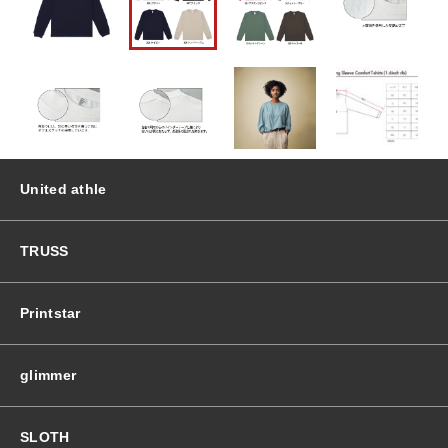
ス
リ
おすすめ商品
ー
ブ
コ
セール商品
ン
フ
ォ
ランキング
ー
United athle
ト
T
スタイルブック
シ
TRUSS
ャ
ツ
ショッピングガイド
（1.
Printstar
6
イ
お知らせ
ン
glimmer
チ
リ
ブ）
SLOTH
ブログ