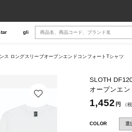
star
glimmer
SLOTH
US
Tシャツ
加しました
 6.6オンス ロングスリーブオープンエンドコンフォートTシャツ
OTH DF1204 6.6オンス ロングスリーブオープンエンド
子カテゴリ
SLOTH DF
OR
オープンエン
1,452
円
（
その他
COLOR
在庫あり
セ