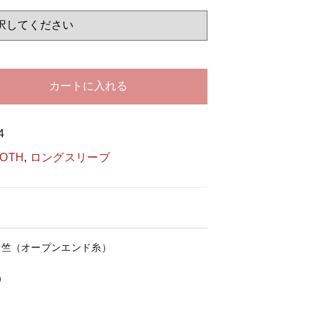
する
カートに入れる
4
LOTH
,
ロングスリーブ
/-天竺（オープンエンド糸）
z）