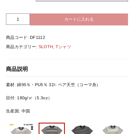
バッグ＆Other
ニット帽
カートに入れる
S
プリント加工オプション
L
O
ハット
ポロシャツ
商品コード:
DF1112
T
H
商品カテゴリー:
SLOTH
,
Tシャツ
D
ロングスリーブ
バッグ＆Other
F
1
商品説明
1
プリント加工オプション
1
2
素材: 綿95％・PU5％ 32/- ベア天竺（コーマ糸）
5.
ポロシャツ
3
目付: 180g/㎡（5.3oz）
オ
ン
ロングスリーブ
生産国: 中国
ス
プ
レ
新着商品
ミ