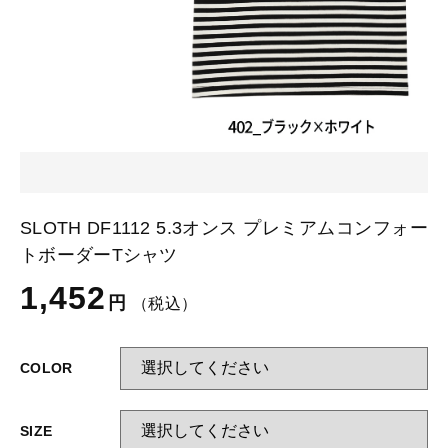
カートを確認する
glimmer
US
その他
SLOTH
在庫あり
セール
Tシャツ
並び順
スポーツウェア（ドライ）
US
スウェット
Tシャツ
SLOTH DF1112 5.3オンス プレミアムコンフォー
ジャケット＆シャツ
トボーダーTシャツ
スポーツウェア（ドライ）
1,452
キャップ
円
（税込）
スウェット
ニット帽
COLOR
ジャケット＆シャツ
ハット
SIZE
キャップ