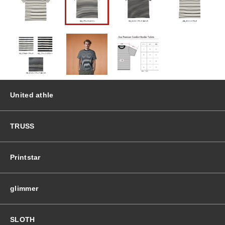
ア
ム
おすすめ商品
コ
ン
フ
セール商品
ォ
ー
ト
ランキング
ボ
United athle
ー
ダ
スタイルブック
ー
TRUSS
T
シ
ショッピングガイド
ャ
Printstar
ツ
個
お知らせ
glimmer
SLOTH
ブログ