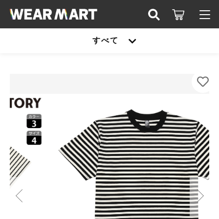
カートに商品を追加しました
キーワード検索
すべて
ログイン / 会員登録
SLOTH DF1112 5.3オンス プレミアムコンフォ
すべて
ートボーダーTシャツ
お知らせ
COLOR
こだわり検索
United athle
SIZE
お気に入り
親カテゴリ
数量
TRUSS
（税込）
United athle
Printstar
子カテゴリ
TRUSS
glimmer
ショッピングを続ける
Printstar
価格帯
SLOTH
～