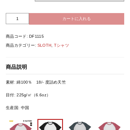
バッグ＆Other
ニット帽
カートに入れる
S
プリント加工オプション
L
O
ハット
ポロシャツ
商品コード:
DF1115
T
H
商品カテゴリー:
SLOTH
,
Tシャツ
D
ロングスリーブ
バッグ＆Other
F
1
商品説明
1
プリント加工オプション
1
5
素材: 綿100％ 18/- 度詰め天竺
6.
ポロシャツ
6
目付: 225g/㎡（6.6oz）
オ
ン
ロングスリーブ
生産国: 中国
ス
プ
レ
新着商品
ミ