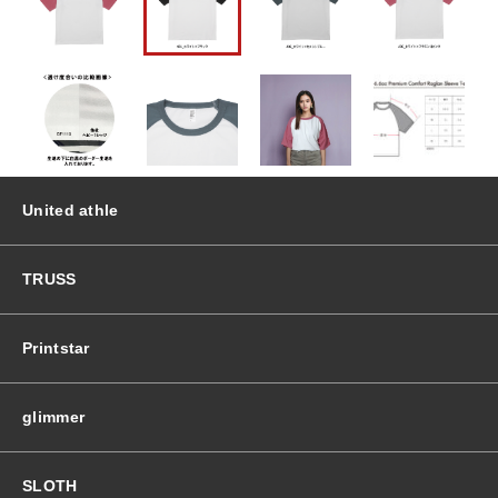
ア
ム
おすすめ商品
コ
ン
フ
セール商品
ォ
ー
ト
ランキング
ラ
United athle
グ
ラ
スタイルブック
ン
TRUSS
ス
リ
ショッピングガイド
ー
Printstar
ブ
T
お知らせ
シ
glimmer
ャ
ツ
個
SLOTH
ブログ