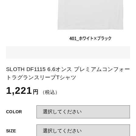
カートを確認する
glimmer
US
その他
SLOTH
在庫あり
セール
Tシャツ
並び順
スポーツウェア（ドライ）
US
スウェット
Tシャツ
SLOTH DF1115 6.6オンス プレミアムコンフォー
ジャケット＆シャツ
トラグランスリーブTシャツ
スポーツウェア（ドライ）
1,221
キャップ
円
（税込）
スウェット
ニット帽
COLOR
ジャケット＆シャツ
ハット
SIZE
キャップ