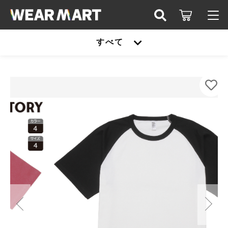
カートに商品を追加しました
キーワード検索
すべて
ログイン / 会員登録
SLOTH DF1115 6.6オンス プレミアムコンフォー
すべて
トラグランスリーブTシャツ
お知らせ
COLOR
こだわり検索
United athle
SIZE
お気に入り
親カテゴリ
数量
TRUSS
（税込）
United athle
Printstar
子カテゴリ
TRUSS
glimmer
ショッピングを続ける
Printstar
価格帯
SLOTH
～