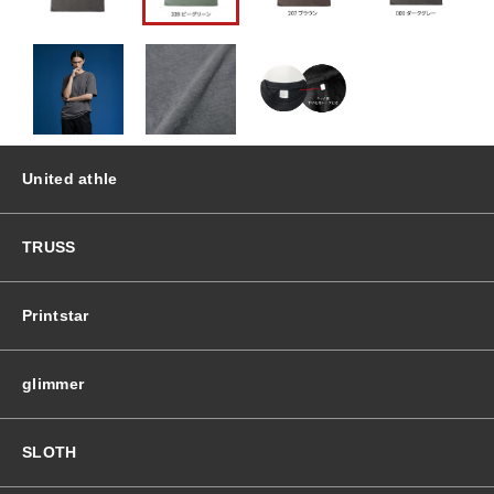
ー
ジ
おすすめ商品
T
シ
ャ
セール商品
ツ
個
United athle
ランキング
TRUSS
スタイルブック
Printstar
ショッピングガイド
glimmer
お知らせ
SLOTH
ブログ