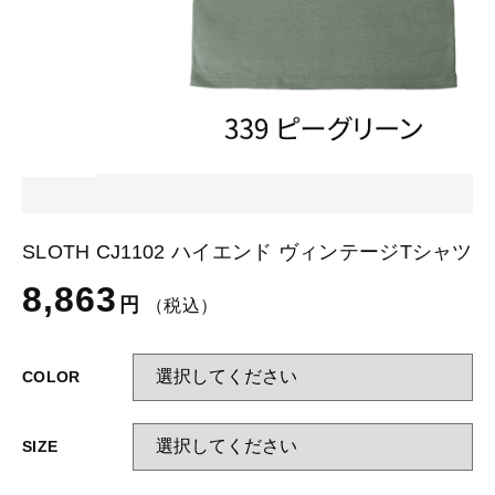
カートを確認する
glimmer
US
その他
SLOTH
在庫あり
セール
Tシャツ
並び順
スポーツウェア（ドライ）
US
スウェット
Tシャツ
SLOTH CJ1102 ハイエンド ヴィンテージTシャツ
ジャケット＆シャツ
スポーツウェア（ドライ）
8,863
円
（税込）
キャップ
スウェット
COLOR
ニット帽
ジャケット＆シャツ
SIZE
ハット
キャップ