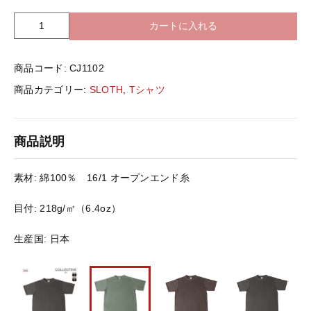
バッグ＆Other
カートに入れる
S
ニット帽
L
プリント加工オプション
O
商品コード:
CJ1102
T
ハット
H
ポロシャツ
商品カテゴリー:
SLOTH
,
Tシャツ
C
J
ロングスリーブ
バッグ＆Other
1
商品説明
1
0
プリント加工オプション
2
素材: 綿100％ 16/1 オープンエンド糸
ハ
イ
目付: 218g/㎡（6.4oz）
ポロシャツ
エ
ン
生産国: 日本
ド
ロングスリーブ
ヴ
ィ
ン
新着商品
テ