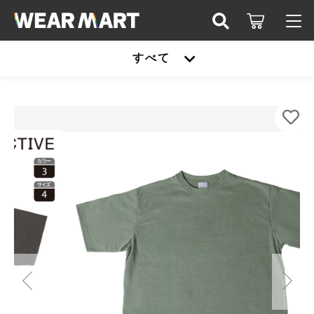
カートに商品を追加しました
キーワード検索
すべて
ログイン / 会員登録
SLOTH CJ1102 ハイエンド ヴィンテージTシ
すべて
ャツ
お知らせ
COLOR
こだわり検索
United athle
SIZE
お気に入り
親カテゴリ
数量
TRUSS
（税込）
United athle
Printstar
子カテゴリ
TRUSS
glimmer
ショッピングを続ける
Printstar
価格帯
SLOTH
～