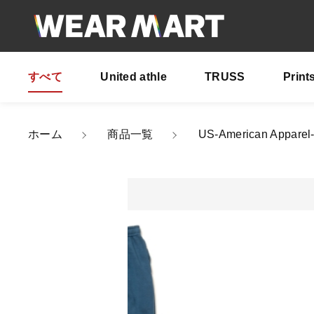
すべて
United athle
TRUSS
Print
カートに商品を追
ホーム
商品一覧
US-American App
US-
親カテゴリ
カラ
サイ
数量
価格帯
～