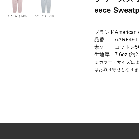
A
eece Sweat
p
ﾌﾞﾗｯｼｭ (0M9)
ﾍｻﾞｰｸﾞﾚｰ (18Z)
p
a
ブランド
American 
r
品番
AARF491
e
素材
コットン5
l
生地厚
7.6oz (約2
-
※カラー・サイズに
A
はお取り寄せとなりま
A
R
F
4
9
1
-
フ
リ