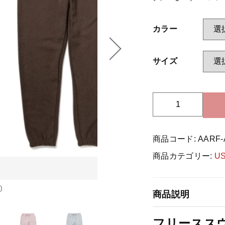
カラー
ッピングを続ける
カートを確認
サイズ
U
S
-
商品コード:
AARF-
A
m
商品カテゴリー:
U
e
r
i
)
商品説明
c
a
フリーススウェ
n