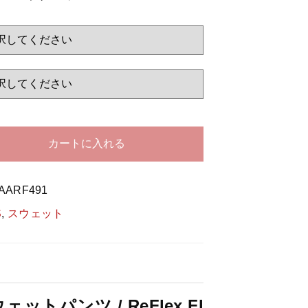
する
カートに入れる
AARF491
S
,
スウェット
ットパンツ / ReFlex Fl