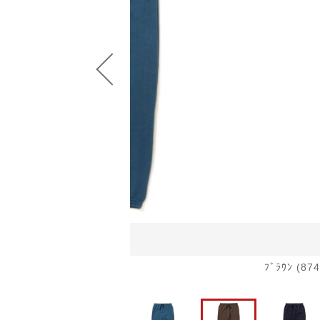
並び順
ショ
ﾌﾞﾗｳﾝ (874