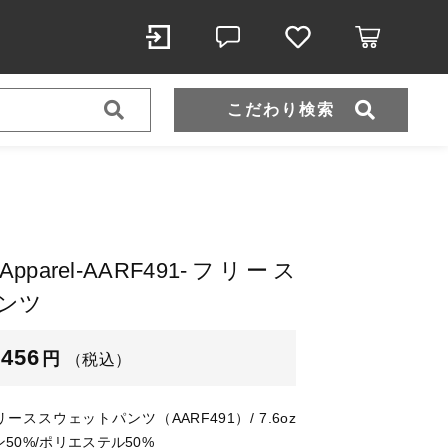
こだわり検索
スポーツウェア（ドライ）
スウェット
n Apparel-AARF491-フリース
ンツ
（税込）
,456
円
（税込）
el フリーススウェットパンツ（AARF491）/ 7.6oz
ール
ットン50%/ポリエステル50%