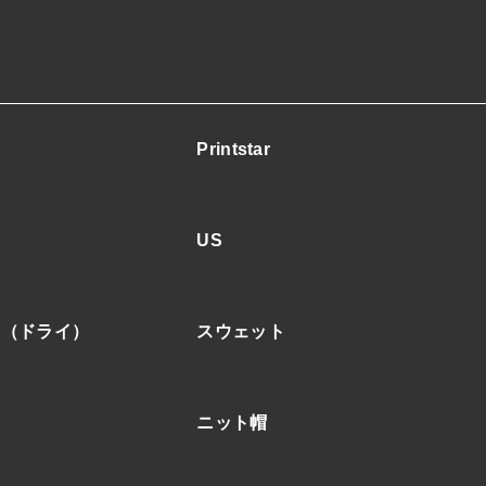
ー
ス
ス
ウ
ェ
ッ
Printstar
ト
パ
ン
US
ツ
個
ア（ドライ）
スウェット
ニット帽