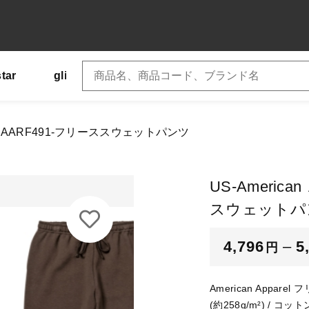
star
glimmer
SLOTH
US
Tシャツ
加しました
arel-AARF491-フリーススウェットパンツ
American Apparel-AARF491-フリーススウェットパンツ
子カテゴリ
US-America
ー
スウェットパ
ズ
4,796
–
5
円
その他
American Appar
在庫あり
セ
(約258g/m²) / コ